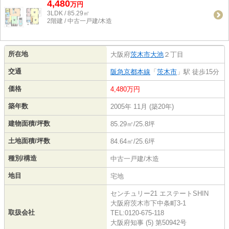
4,480
万
円
3LDK / 85.29㎡
2階建 / 中古一戸建/木造
所在地
大阪府
茨木市
大池
２丁目
交通
阪急京都本線
「
茨木市
」駅 徒歩15分
価格
4,480万円
築年数
2005年 11月 (築20年)
建物面積/坪数
85.29㎡/25.8坪
土地面積/坪数
84.64㎡/25.6坪
種別/構造
中古一戸建/木造
地目
宅地
センチュリー21 エステートSHIN
大阪府茨木市下中条町3-1
取扱会社
TEL:0120-675-118
大阪府知事 (5) 第50942号