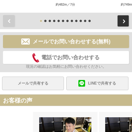
約482m／7分
約749
前
メールでお問い合わせする(無料)
電話でお問い合わせする
現況の確認はお気軽にお問い合わせください。
メールで共有する
LINEで共有する
お客様の声