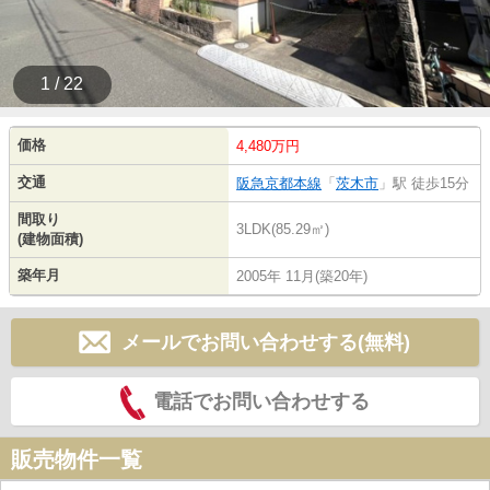
1 / 22
価格
4,480万円
交通
阪急京都本線
「
茨木市
」駅 徒歩15分
間取り
3LDK(85.29㎡)
(建物面積)
築年月
2005年 11月(築20年)
メールでお問い合わせする(無料)
電話でお問い合わせする
販売物件一覧