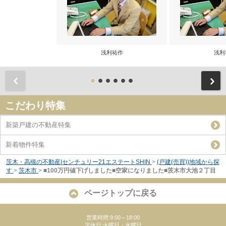
浅利祐作
浅利
前
こだわり特集
新築戸建の不動産特集
新着物件特集
茨木・高槻の不動産|センチュリー21エステートSHIN
>
(戸建(売買))地域から探
す
>
茨木市
>
■100万円値下げしました■空家になりました■茨木市大池２丁目
ページトップに戻る
営業時間:9:00～18:00
定休日:火曜日・水曜日