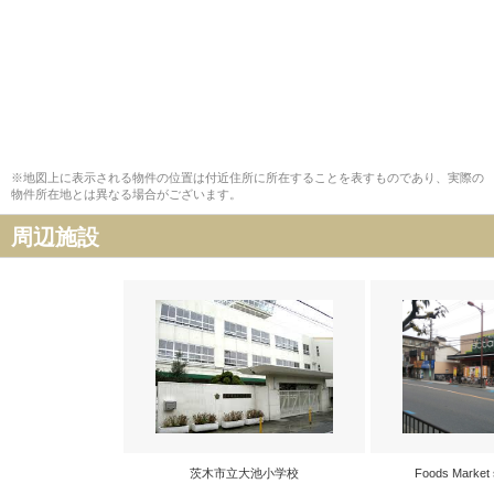
※地図上に表示される物件の位置は付近住所に所在することを表すものであり、実際の
物件所在地とは異なる場合がございます。
周辺施設
茨木市立大池小学校
Foods Marke