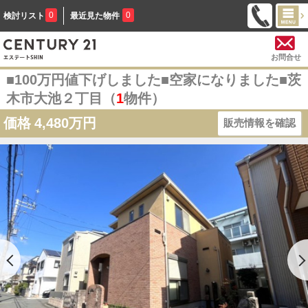
0
0
検討リスト
最近見た物件
お問合せ
■100万円値下げしました■空家になりました■茨
木市大池２丁目（
1
物件）
価格
4,480万円
販売情報を確認