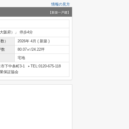
情報の見方
【新築一戸建】
（大阪府）」 停歩4分
年数）
2026年 4月 ( 新築 )
坪数
80.07㎡/24.22坪
宅地
市下中条町3-1
TEL:0120-675-118
業保証協会