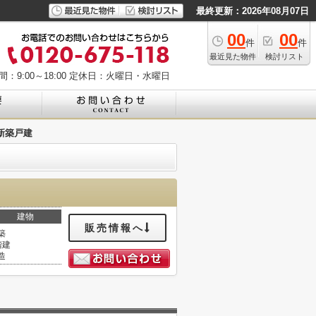
最終更新：2026年08月07日
00
00
件
件
最近見た物件
検討リスト
：9:00～18:00
定休日：火曜日・水曜日
新築戸建
建物
販売情報へ
築
階建
造