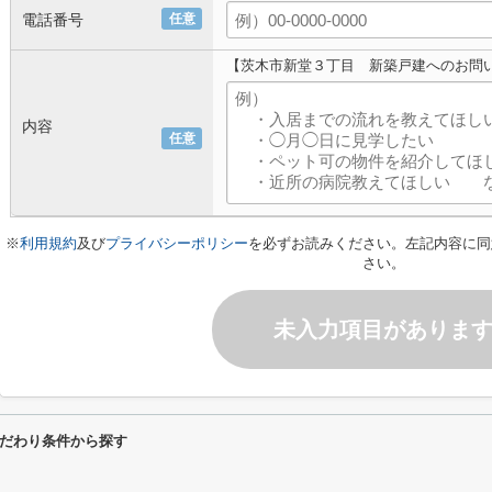
電話番号
任意
【茨木市新堂３丁目 新築戸建へのお問
内容
任意
※
利用規約
及び
プライバシーポリシー
を必ずお読みください。左記内容に同
さい。
未入力項目がありま
だわり条件から探す