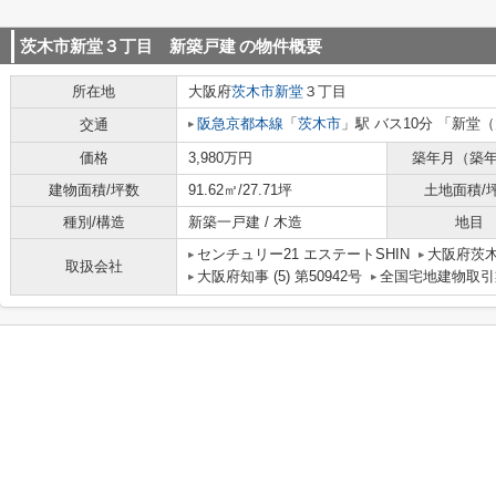
茨木市新堂３丁目 新築戸建
の物件概要
所在地
大阪府
茨木市
新堂
３丁目
阪急京都本線
「
茨木市
」駅 バス10分 「新堂
交通
価格
3,980万円
築年月（築
建物面積/坪数
91.62㎡/27.71坪
土地面積/
種別/構造
新築一戸建 / 木造
地目
センチュリー21 エステートSHIN
大阪府茨木
取扱会社
大阪府知事 (5) 第50942号
全国宅地建物取引