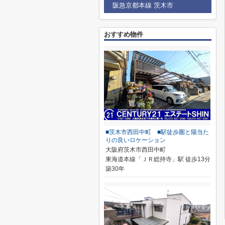
阪急京都本線 茨木市
おすすめ物件
■茨木市西田中町 ■駅徒歩圏と陽当た
りの良いロケーション
大阪府茨木市西田中町
東海道本線「ＪＲ総持寺」駅 徒歩13分
築30年