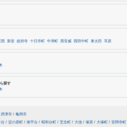
宜西
新堂
総持寺
十日市町
中津町
西安威
西田中町
東太田
耳原
木
ら探す
木
摂津市
/
亀岡市
手台
/
淀の原町
/
南平台
/
昭和台町
/
芝生町
/
大池
/
塚原
/
大塚町
/
安岡寺町