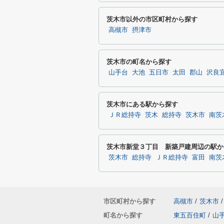
茨木市以外の市区町村から探す
高槻市
摂津市
茨木市の町名から探す
山手台
大池
五日市
太田
郡山
沢良
茨木市にある駅から探す
ＪＲ総持寺
茨木
総持寺
茨木市
南茨
茨木市新堂３丁目 新築戸建周辺の駅か
茨木市
総持寺
ＪＲ総持寺
富田
南茨
市区町村から探す
高槻市
/
茨木市
/
町名から探す
東五百住町
/
山