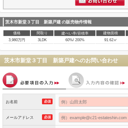
茨木市新堂３丁目 新築戸建
の販売物件情報
価格
間取り
建物面積
建ぺい率/容積率
3,980万円
3LDK
60%/ 200%
91.62㎡
茨木市新堂３丁目 新築戸建
へのお問い合わせ
お名前
必須
メールアドレス
必須