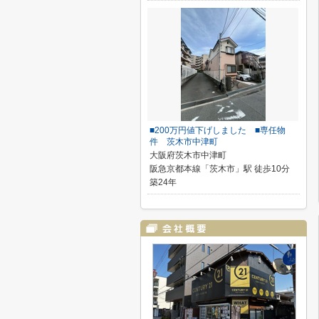
■200万円値下げしました ■専任物
件 茨木市中津町
大阪府茨木市中津町
阪急京都本線「茨木市」駅 徒歩10分
築24年