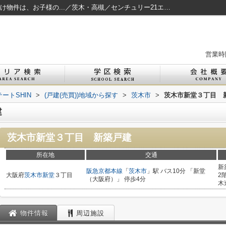
茨木市新堂３丁目 新築戸建 ファミリー向け物件は、お子様の...／茨木・高槻／センチュリー21エステートSHIN
営業時間
ートSHIN
>
(戸建(売買))地域から探す
>
茨木市
>
茨木市新堂３丁目 
建
茨木市新堂３丁目 新築戸建
所在地
交通
新
阪急京都本線
「
茨木市
」駅 バス10分 「新堂
大阪府
茨木市
新堂
３丁目
2
（大阪府）」 停歩4分
木
物件情報
周辺施設