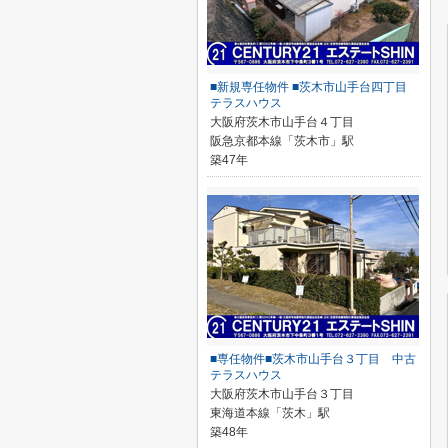
■新規専任物件 ■茨木市山手台四丁目
テラスハウス
大阪府茨木市山手台４丁目
阪急京都本線「茨木市」駅
築47年
■専任物件■茨木市山手台３丁目 中古
テラスハウス
大阪府茨木市山手台３丁目
東海道本線「茨木」駅
築48年