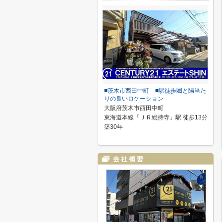
■茨木市西田中町 ■駅徒歩圏と陽当た
りの良いロケーション
大阪府茨木市西田中町
東海道本線「ＪＲ総持寺」駅 徒歩13分
築30年