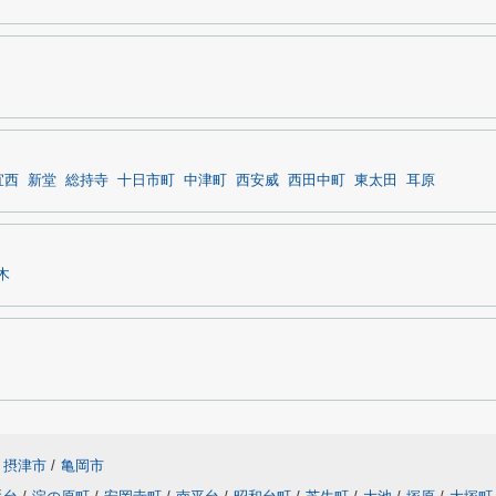
宜西
新堂
総持寺
十日市町
中津町
西安威
西田中町
東太田
耳原
木
摂津市
/
亀岡市