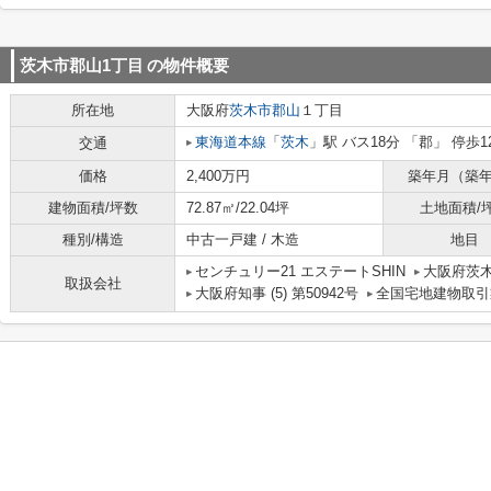
茨木市郡山1丁目
の物件概要
所在地
大阪府
茨木市
郡山
１丁目
東海道本線
「
茨木
」駅 バス18分 「郡」 停歩1
交通
価格
2,400万円
築年月（築
建物面積/坪数
72.87㎡/22.04坪
土地面積/
種別/構造
中古一戸建 / 木造
地目
センチュリー21 エステートSHIN
大阪府茨木
取扱会社
大阪府知事 (5) 第50942号
全国宅地建物取引