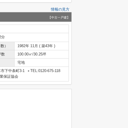
情報の見方
【中古一戸建】
2分
年数）
1982年 11月 ( 築43年 )
坪数
100.00㎡/30.25坪
宅地
市下中条町3-1
TEL:0120-675-118
業保証協会