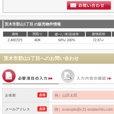
茨木市郡山1丁目
の販売物件情報
価格
間取り
建物面積
建ぺい率/容積率
2,400万円
4DK
60%/ 200%
72.87㎡
茨木市郡山1丁目
へのお問い合わせ
お名前
必須
メールアドレス
必須