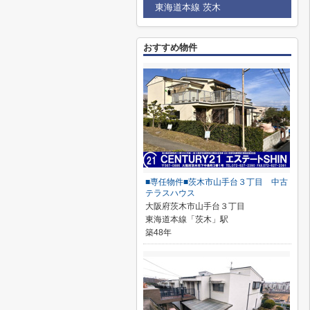
東海道本線 茨木
おすすめ物件
■専任物件■茨木市山手台３丁目 中古
テラスハウス
大阪府茨木市山手台３丁目
東海道本線「茨木」駅
築48年