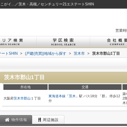
こがイ...／茨木・高槻／センチュリー21エステートSHIN
営業時間
ートSHIN
>
(戸建(売買))地域から探す
>
茨木市
>
茨木市郡山1丁目
茨木市郡山1丁目
所在地
交通
築
東海道本線
「
茨木
」駅 バス18分 「郡」 停歩12
大阪府
茨木市
郡山
１丁目
2
分
木
物件情報
周辺施設