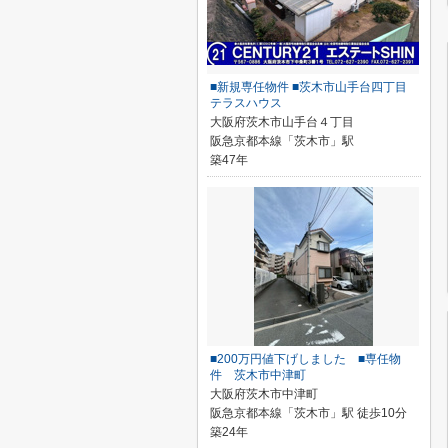
■新規専任物件 ■茨木市山手台四丁目
テラスハウス
大阪府茨木市山手台４丁目
阪急京都本線「茨木市」駅
築47年
■200万円値下げしました ■専任物
件 茨木市中津町
大阪府茨木市中津町
阪急京都本線「茨木市」駅 徒歩10分
築24年