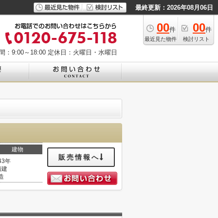
最終更新：2026年08月06日
00
00
件
件
最近見た物件
検討リスト
：9:00～18:00
定休日：火曜日・水曜日
建物
販売情報へ
43年
階建
造