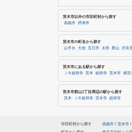
茨木市以外の市区町村から探す
高槻市
摂津市
茨木市の町名から探す
山手台
大池
五日市
太田
郡山
沢良
茨木市にある駅から探す
ＪＲ総持寺
茨木
総持寺
茨木市
南茨
茨木市郡山1丁目周辺の駅から探す
茨木
ＪＲ総持寺
茨木市
総持寺
市区町村から探す
高槻市
/
茨木市
/