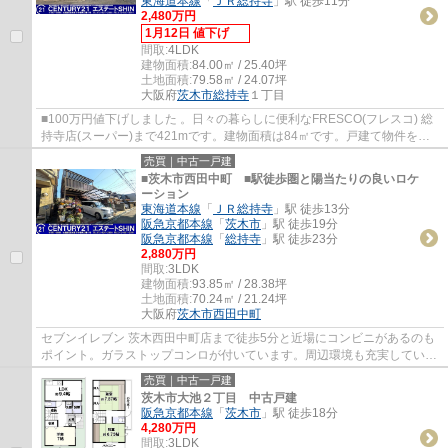
東海道本線
「
ＪＲ総持寺
」駅 徒歩11分
2,480万円
1月12日 値下げ
間取:
4LDK
建物面積:
84.00㎡ / 25.40坪
土地面積:
79.58㎡ / 24.07坪
大阪府
茨木市
総持寺
１丁目
■100万円値下げしました 。日々の暮らしに便利なFRESCO(フレスコ) 総
持寺店(スーパー)まで421mです。建物面積は84㎡です。戸建て物件をお
探しの方は、便利な価格からなる中古物件はい...
売買｜中古一戸建
■茨木市西田中町 ■駅徒歩圏と陽当たりの良いロケ
ーション
東海道本線
「
ＪＲ総持寺
」駅 徒歩13分
阪急京都本線
「
茨木市
」駅 徒歩19分
阪急京都本線
「
総持寺
」駅 徒歩23分
2,880万円
間取:
3LDK
建物面積:
93.85㎡ / 28.38坪
土地面積:
70.24㎡ / 21.24坪
大阪府
茨木市
西田中町
セブンイレブン 茨木西田中町店まで徒歩5分と近場にコンビニがあるのも
ポイント。ガラストップコンロが付いています。周辺環境も充実している
中古の戸建て物件です。徒歩13分で駅への...
売買｜中古一戸建
茨木市大池２丁目 中古戸建
阪急京都本線
「
茨木市
」駅 徒歩18分
4,280万円
間取:
3LDK