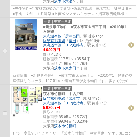
大阪府
茨木市
大池
２丁目
■専任物件■住友林業(株)の注文建築 ■阪急京都線「茨木市駅」徒歩１５分
■平成１７年１１月建築 ■対面式システムキッチン・浴室暖房乾燥機・
WICなど設備充実 ■学校区：大池小学校・東中...
売買｜中古一戸建
■新規専任物件 ■茨木市東太田三丁目 ■2010年1
月建築
東海道本線
「
摂津富田
」駅 徒歩15分
阪急京都本線
「
富田
」駅 徒歩16分
東海道本線
「
ＪＲ総持寺
」駅 徒歩21分
4,980万円
間取:
4LDK
建物面積:
117.51㎡ / 35.54坪
土地面積:
71.96㎡ / 21.76坪
大阪府
茨木市
東太田
３丁目
新着情報：■新規専任物件 ■茨木市東太田三丁目 ■2010年1月建築の空
室情報ならコチラ。117.51㎡の建物面積がある物件です。駅まで徒歩15
分の場所に立地しています。駐車が2台できるの...
売買｜中古一戸建
茨木市竹橋町 中古戸建
阪急京都本線
「
茨木市
」駅 徒歩9分
東海道本線
「
ＪＲ総持寺
」駅 徒歩17分
5,980万円
間取:
4LDK
建物面積:
85.05㎡ / 25.72坪
土地面積:
99.94㎡ / 30.23坪
大阪府
茨木市
竹橋町
ぜひ一度見ていただきたい、「茨木市竹橋町 中古戸建」です。3口コン