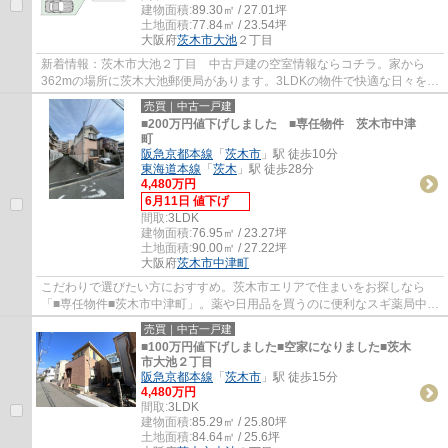
建物面積:
89.30㎡ / 27.01坪
土地面積:
77.84㎡ / 23.54坪
大阪府
茨木市
大池
２丁目
新着情報：茨木市大池２丁目 中古戸建の空室情報ならコチラ。家から
362mの場所に茨木大池郵便局があります。3LDKの物件で快適な日々を過
ごしましょう。多種多様な不動産情報を取り扱...
売買｜中古一戸建
■200万円値下げしました ■専任物件 茨木市中津
町
阪急京都本線
「
茨木市
」駅 徒歩10分
東海道本線
「
茨木
」駅 徒歩28分
4,480万円
6月11日 値下げ
間取:
3LDK
建物面積:
76.95㎡ / 23.27坪
土地面積:
90.00㎡ / 27.22坪
大阪府
茨木市
中津町
こだわりで選びたい方におすすめ。茨木市エリアで住まいをお探しなら
「■専任物件■茨木市中津町」。薬や日用品を買うのに便利なスギ薬局中津
店まで253mです。玄関ポーチがございます。...
売買｜中古一戸建
■100万円値下げしました■空家になりました■茨木
市大池２丁目
阪急京都本線
「
茨木市
」駅 徒歩15分
4,480万円
間取:
3LDK
建物面積:
85.29㎡ / 25.80坪
土地面積:
84.64㎡ / 25.6坪