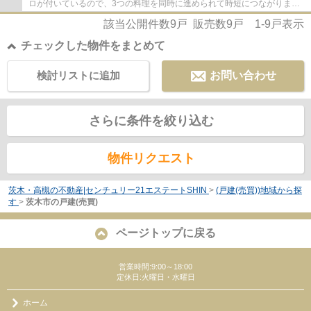
ロが付いているので、3つの料理を同時に進められて時短につながりま
す。カーポート付きで愛車やオートバイを直射...
該当公開件数
9
戸 販売数
9
戸
1-9
戸表示
チェックした物件をまとめて
検討リストに追加
お問い合わせ
さらに条件を絞り込む
物件リクエスト
茨木・高槻の不動産|センチュリー21エステートSHIN
>
(戸建(売買))地域から探
す
>
茨木市の戸建(売買)
ページトップに戻る
営業時間:9:00～18:00
定休日:火曜日・水曜日
ホーム