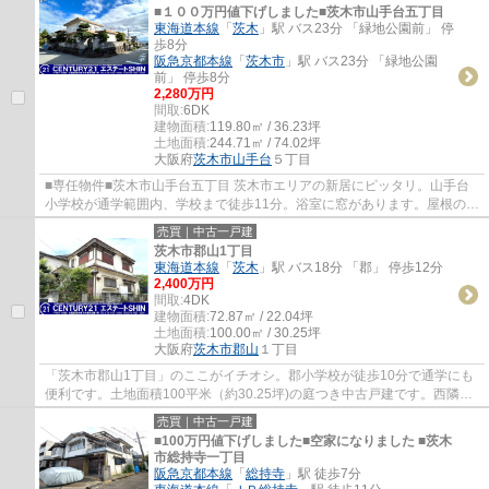
■１００万円値下げしました■茨木市山手台五丁目
東海道本線
「
茨木
」駅 バス23分 「緑地公園前」 停
歩8分
阪急京都本線
「
茨木市
」駅 バス23分 「緑地公園
前」 停歩8分
2,280万円
間取:
6DK
建物面積:
119.80㎡ / 36.23坪
土地面積:
244.71㎡ / 74.02坪
大阪府
茨木市
山手台
５丁目
■専任物件■茨木市山手台五丁目 茨木市エリアの新居にピッタリ。山手台
小学校が通学範囲内、学校まで徒歩11分。浴室に窓があります。屋根の一
部を使用したルーフバルコニーがあります。...
売買｜中古一戸建
茨木市郡山1丁目
東海道本線
「
茨木
」駅 バス18分 「郡」 停歩12分
2,400万円
間取:
4DK
建物面積:
72.87㎡ / 22.04坪
土地面積:
100.00㎡ / 30.25坪
大阪府
茨木市
郡山
１丁目
「茨木市郡山1丁目」のここがイチオシ。郡小学校が徒歩10分で通学にも
便利です。土地面積100平米（約30.25坪)の庭つき中古戸建です。西隣と
裏側とお向かいが駐車場になっており陽当た...
売買｜中古一戸建
■100万円値下げしました■空家になりました ■茨木
市総持寺一丁目
阪急京都本線
「
総持寺
」駅 徒歩7分