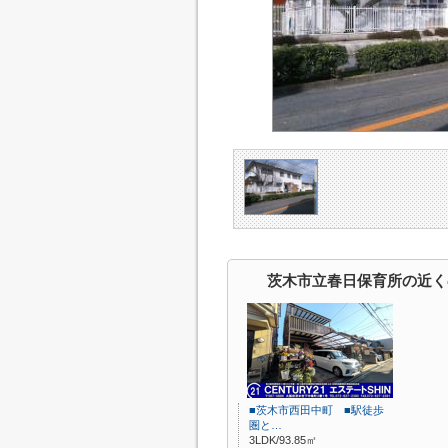
茨木市立春日保育所の近く
■茨木市西田中町 ■駅徒歩
圏と…
3LDK/93.85㎡