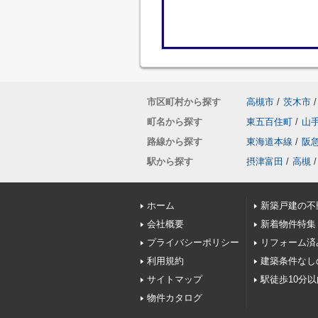
市区町村から探す
高槻市
/
茨木市
/
町名から探す
東五百住町
/
山
路線から探す
東海道本線
/
阪
駅から探す
摂津富田
/
高槻
/
ホーム
新築戸建の不
会社概要
新着物件特集
プライバシーポリシー
リフォーム済
利用規約
建築条件なし
サイトマップ
駅徒歩10分
物件カタログ