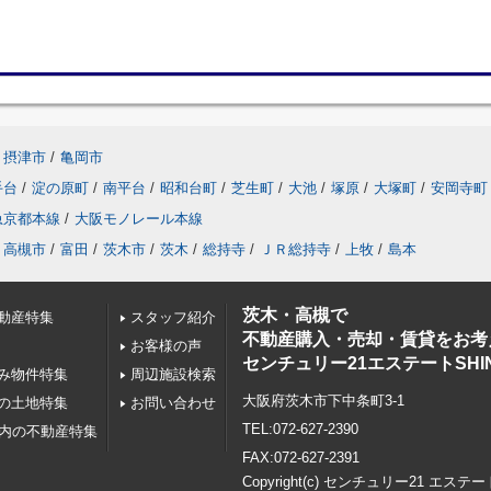
摂津市
/
亀岡市
手台
/
淀の原町
/
南平台
/
昭和台町
/
芝生町
/
大池
/
塚原
/
大塚町
/
安岡寺町
急京都本線
/
大阪モノレール本線
高槻市
/
富田
/
茨木市
/
茨木
/
総持寺
/
ＪＲ総持寺
/
上牧
/
島本
茨木・高槻で
動産特集
スタッフ紹介
不動産購入・売却・賃貸をお考
お客様の声
センチュリー21エステートSHI
み物件特集
周辺施設検索
大阪府茨木市下中条町3-1
の土地特集
お問い合わせ
TEL:072-627-2390
以内の不動産特集
FAX:072-627-2391
Copyright(c) センチュリー21 エステー