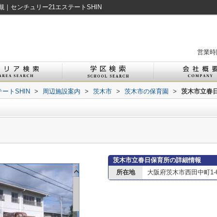
｜センチュリー21エステートSHIN
営業時間
ートSHIN
>
周辺施設案内
>
茨木市
>
茨木市の保育園
>
茨木市立春
茨木市立春日保育所の詳細情報
所在地
大阪府茨木市西田中町1-