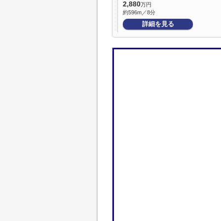
2,880
万円
約596m／8分
詳細を見る