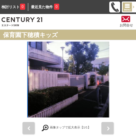
0
0
検討リスト
最近見た物件
お問合せ
保育園下穂積キッズ
前
次
画像タップで拡大表示【
1
/1】