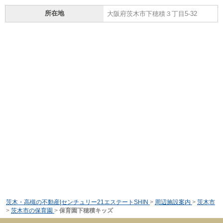
所在地
大阪府茨木市下穂積３丁目5-32
茨木・高槻の不動産|センチュリー21エステートSHIN
>
周辺施設案内
>
茨木市
>
茨木市の保育園
>
保育園下穂積キッズ