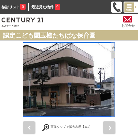
0
0
検討リスト
最近見た物件
お問合せ
認定こども園玉櫛たちばな保育園
前
次
画像タップで拡大表示【
1
/1】