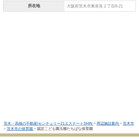
所在地
大阪府茨木市東奈良２丁目8-21
茨木・高槻の不動産|センチュリー21エステートSHIN
>
周辺施設案内
>
茨木市
>
茨木市の保育園
>
認定こども園玉櫛たちばな保育園