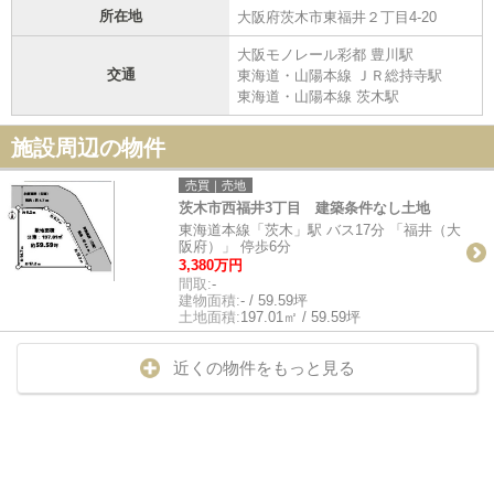
所在地
大阪府茨木市東福井２丁目4-20
大阪モノレール彩都 豊川駅
交通
東海道・山陽本線 ＪＲ総持寺駅
東海道・山陽本線 茨木駅
施設周辺の物件
売買｜売地
茨木市西福井3丁目 建築条件なし土地
東海道本線「茨木」駅 バス17分 「福井（大
阪府）」 停歩6分
3,380万円
間取:
-
建物面積:
- / 59.59坪
土地面積:
197.01㎡ / 59.59坪
近くの物件をもっと見る