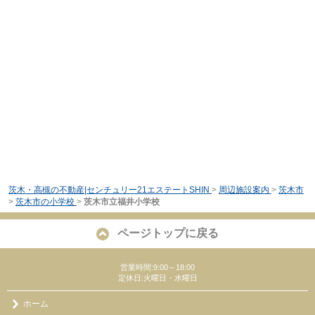
茨木・高槻の不動産|センチュリー21エステートSHIN
>
周辺施設案内
>
茨木市
>
茨木市の小学校
>
茨木市立福井小学校
ページトップに戻る
営業時間:9:00～18:00
定休日:火曜日・水曜日
ホーム