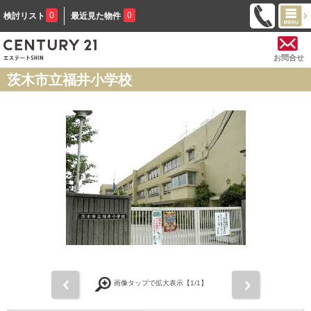
0
0
検討リスト
最近見た物件
お問合せ
茨木市立福井小学校
前
次
画像タップで拡大表示【
1
/1】