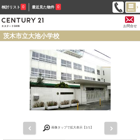
0
0
検討リスト
最近見た物件
お問合せ
茨木市立大池小学校
前
次
画像タップで拡大表示【
1
/1】