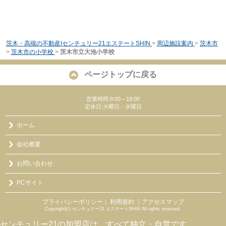
茨木・高槻の不動産|センチュリー21エステートSHIN
>
周辺施設案内
>
茨木市
>
茨木市の小学校
>
茨木市立大池小学校
ページトップに戻る
営業時間:9:00～18:00
定休日:火曜日・水曜日
ホーム
会社概要
お問い合わせ
PCサイト
プライバシーポリシー
利用規約
｜アクセスマップ
｜
Copyright(c) センチュリー21 エステートSHIN All rights reserved.
センチュリー21の加盟店は、すべて独立・自営です。