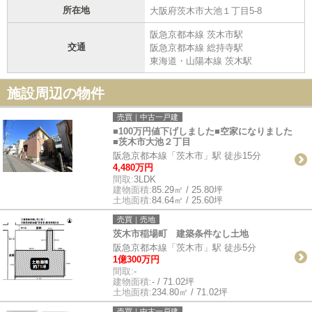
所在地
大阪府茨木市大池１丁目5-8
阪急京都本線 茨木市駅
交通
阪急京都本線 総持寺駅
東海道・山陽本線 茨木駅
施設周辺の物件
売買｜中古一戸建
■100万円値下げしました■空家になりました
■茨木市大池２丁目
阪急京都本線「茨木市」駅 徒歩15分
4,480万円
間取:
3LDK
建物面積:
85.29㎡ / 25.80坪
土地面積:
84.64㎡ / 25.60坪
売買｜売地
茨木市稲場町 建築条件なし土地
阪急京都本線「茨木市」駅 徒歩5分
1億300万円
間取:
-
建物面積:
- / 71.02坪
土地面積:
234.80㎡ / 71.02坪
売買｜中古一戸建