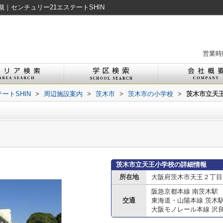
｜センチュリー21エステートSHIN
営業時間
ートSHIN
>
周辺施設案内
>
茨木市
>
茨木市の小学校
>
茨木市立天
茨木市立天王小学校の詳細情報
所在地
大阪府茨木市天王２丁目
阪急京都本線 南茨木駅
交通
東海道・山陽本線 茨木
大阪モノレール本線 沢