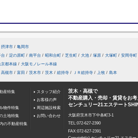
摂津市
/
亀岡市
手台
/
淀の原町
/
南平台
/
昭和台町
/
芝生町
/
大池
/
塚原
/
大塚町
/
安岡寺町
急京都本線
/
大阪モノレール本線
高槻市
/
富田
/
茨木市
/
茨木
/
総持寺
/
ＪＲ総持寺
/
上牧
/
島本
茨木・高槻で
動産特集
スタッフ紹介
不動産購入・売却・賃貸をお考
お客様の声
センチュリー21エステートSHI
み物件特集
周辺施設検索
大阪府茨木市下中条町3-1
の土地特集
お問い合わせ
TEL:072-627-2390
以内の不動産特集
FAX:072-627-2391
Copyright(c) センチュリー21 エステー