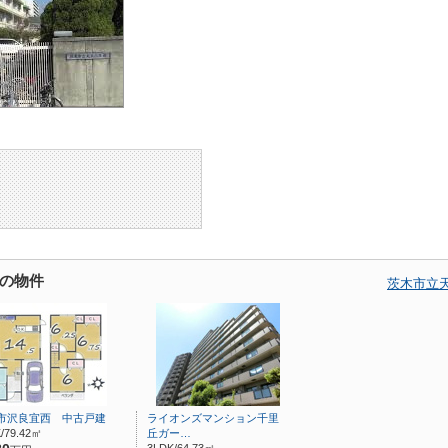
の物件
茨木市立
市沢良宜西 中古戸建
ライオンズマンション千里
/79.42㎡
丘ガー…