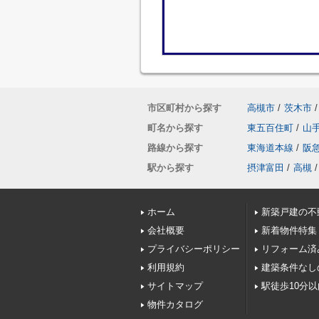
市区町村から探す
高槻市
/
茨木市
/
町名から探す
東五百住町
/
山
路線から探す
東海道本線
/
阪
駅から探す
摂津富田
/
高槻
/
ホーム
新築戸建の不
会社概要
新着物件特集
プライバシーポリシー
リフォーム済
利用規約
建築条件なし
サイトマップ
駅徒歩10分
物件カタログ