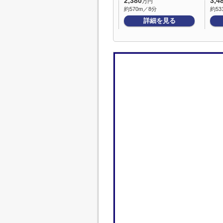
2,380
3,4
万円
約570m／8分
約53
詳細を見る