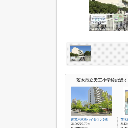
茨木市立天王小学校の近く
南茨木駅前ハイタウンB棟
茨木
3LDK/70.79㎡
3LDK