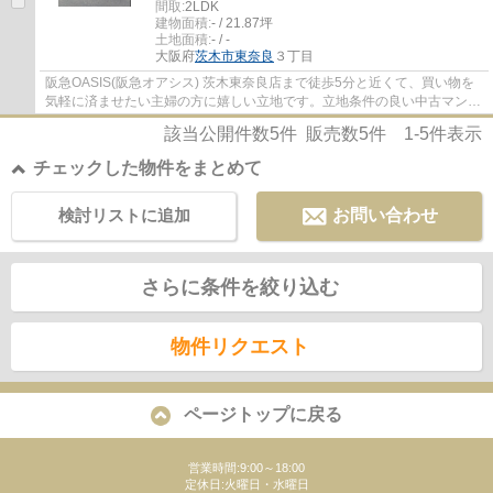
間取:
2LDK
建物面積:
- / 21.87坪
土地面積:
- / -
大阪府
茨木市
東奈良
３丁目
阪急OASIS(阪急オアシス) 茨木東奈良店まで徒歩5分と近くて、買い物を
気軽に済ませたい主婦の方に嬉しい立地です。立地条件の良い中古マンシ
ョンは生活の質を高めてくれます。当社はお...
該当公開件数
5
件 販売数
5
件
1-5
件表示
チェックした物件をまとめて
検討リストに追加
お問い合わせ
さらに条件を絞り込む
物件リクエスト
ページトップに戻る
営業時間:9:00～18:00
定休日:火曜日・水曜日