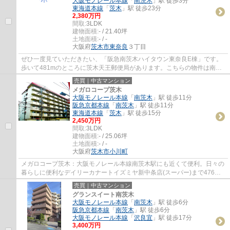
大阪モノレール本線
「
南茨木
」駅 徒歩3分
東海道本線
「
茨木
」駅 徒歩23分
2,380万円
間取:
3LDK
建物面積:
- / 21.40坪
土地面積:
- / -
大阪府
茨木市
東奈良
３丁目
ぜひ一度見ていただきたい、「阪急南茨木ハイタウン東奈良E棟」です。
歩いて481mのところに茨木天王郵便局があります。こちらの物件は南向
きです。多くの方に好評な、清潔感のある室内...
売買｜中古マンション
メガロコープ茨木
大阪モノレール本線
「
南茨木
」駅 徒歩11分
阪急京都本線
「
南茨木
」駅 徒歩11分
東海道本線
「
茨木
」駅 徒歩15分
2,450万円
間取:
3LDK
建物面積:
- / 25.06坪
土地面積:
- / -
大阪府
茨木市
小川町
メガロコープ茨木：大阪モノレール本線南茨木駅にも近くて便利。日々の
暮らしに便利なデイリーカナートイズミヤ新中条店(スーパー)まで476m
です。使い勝手が良いシステムキッチンがあ...
売買｜中古マンション
グランスイート南茨木
大阪モノレール本線
「
南茨木
」駅 徒歩6分
阪急京都本線
「
南茨木
」駅 徒歩6分
大阪モノレール本線
「
沢良宜
」駅 徒歩17分
3,400万円