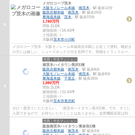
メガロコープ茨木
大阪モノレール本線
「
南茨木
」駅 徒歩12分
阪急京都本線
「
南茨木
」駅 徒歩10分
東海道本線
「
茨木
」駅 徒歩15分
1,780万円
間取:
2LDK
建物面積:
- / 16.43坪
土地面積:
- / -
大阪府
茨木市
小川町
メガロコープ茨木：大阪モノレール本線南茨木駅にも近くて便利。靴好き
の方には嬉しい、シューズボックス付き玄関です。荷物をトランクルーム
に保管できます。専有面積が69.08平米以上...
売買｜中古マンション
南茨木ハイタウン美沢E棟
阪急京都本線
「
南茨木
」駅 徒歩8分
大阪モノレール本線
「
南茨木
」駅 徒歩9分
東海道本線
「
千里丘
」駅 徒歩28分
1,980万円
間取:
2LDK
建物面積:
- / 21.43坪
土地面積:
- / -
大阪府
茨木市
美沢町
ぜひ一度見ていただきたい、「南茨木ハイタウン美沢E棟」です。すぐに
入居できるので、お待ちいただくことはありません。追焚機能浴室は利便
性が高いので、あって損はありません。2駅...
売買｜中古マンション
阪急南茨木ハイタウン東奈良E棟
阪急京都本線
「
南茨木
」駅 徒歩3分