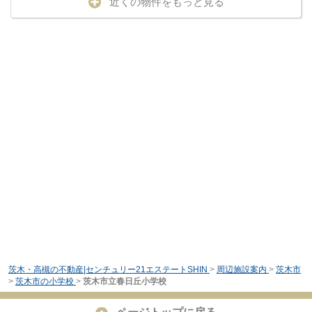
近くの物件をもっと見る
茨木・高槻の不動産|センチュリー21エステートSHIN
>
周辺施設案内
>
茨木市
>
茨木市の小学校
>
茨木市立春日丘小学校