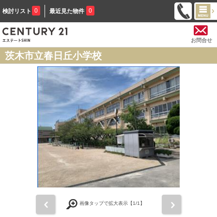
0
0
検討リスト
最近見た物件
お問合せ
茨木市立春日丘小学校
前
次
画像タップで拡大表示【
1
/1】