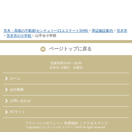
茨木・高槻の不動産|センチュリー21エステートSHIN
>
周辺施設案内
>
茨木市
>
茨木市の小学校
>
山手台小学校
ページトップに戻る
営業時間:9:00～18:00
定休日:火曜日・水曜日
ホーム
会社概要
お問い合わせ
PCサイト
プライバシーポリシー
利用規約
｜アクセスマップ
｜
Copyright(c) センチュリー21 エステートSHIN All rights reserved.