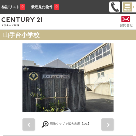
0
0
検討リスト
最近見た物件
お問合せ
山手台小学校
前
次
画像タップで拡大表示【
1
/1】