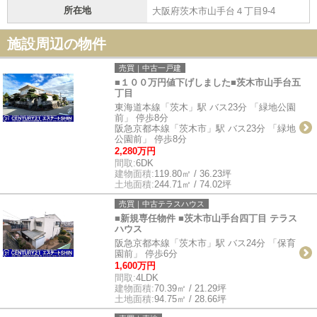
所在地
大阪府茨木市山手台４丁目9-4
施設周辺の物件
売買｜中古一戸建
■１００万円値下げしました■茨木市山手台五
丁目
東海道本線「茨木」駅 バス23分 「緑地公園
前」 停歩8分
阪急京都本線「茨木市」駅 バス23分 「緑地
公園前」 停歩8分
2,280万円
間取:
6DK
建物面積:
119.80㎡ / 36.23坪
土地面積:
244.71㎡ / 74.02坪
売買｜中古テラスハウス
■新規専任物件 ■茨木市山手台四丁目 テラス
ハウス
阪急京都本線「茨木市」駅 バス24分 「保育
園前」 停歩6分
1,600万円
間取:
4LDK
建物面積:
70.39㎡ / 21.29坪
土地面積:
94.75㎡ / 28.66坪