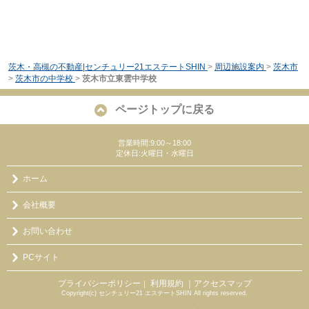
茨木・高槻の不動産|センチュリー21エステートSHIN
>
周辺施設案内
>
茨木市
>
茨木市の中学校
>
茨木市立東雲中学校
ページトップに戻る
営業時間:9:00～18:00
定休日:火曜日・水曜日
ホーム
会社概要
お問い合わせ
PCサイト
プライバシーポリシー
利用規約
｜アクセスマップ
｜
Copyright(c) センチュリー21 エステートSHIN All rights reserved.