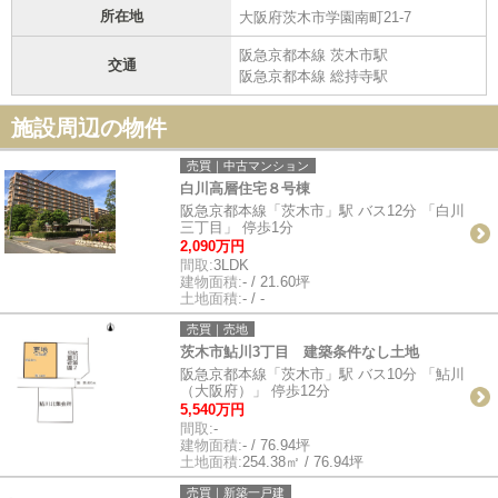
所在地
大阪府茨木市学園南町21-7
阪急京都本線 茨木市駅
交通
阪急京都本線 総持寺駅
施設周辺の物件
売買｜中古マンション
白川高層住宅８号棟
阪急京都本線「茨木市」駅 バス12分 「白川
三丁目」 停歩1分
2,090万円
間取:
3LDK
建物面積:
- / 21.60坪
土地面積:
- / -
売買｜売地
茨木市鮎川3丁目 建築条件なし土地
阪急京都本線「茨木市」駅 バス10分 「鮎川
（大阪府）」 停歩12分
5,540万円
間取:
-
建物面積:
- / 76.94坪
土地面積:
254.38㎡ / 76.94坪
売買｜新築一戸建