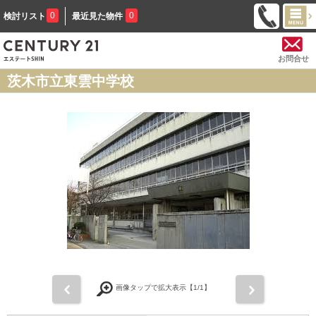
0
0
検討リスト
最近見た物件
お問合せ
茨木市立東雲中学校
前
次
画像タップで拡大表示【
1
/1】