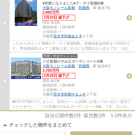
■空家になりました■ア・デイ彩都B棟
大阪モノレール彩都
「
彩都西
」駅 徒歩7分
2,980万円
3月20日 値下げ
間取:
3LDK
建物面積:
- / 26.68坪
土地面積:
- / -
大阪府
茨木市
彩都あさぎ
２丁目
こだわりポイント満載のア・デイ彩都B棟。 彩都友絋会病院まで402mで
す。専有面積88.2㎡でご家族と過ごすのにも問題のない広さです。当社は
確かな不動産情報をご提供しております。こ...
売買｜中古マンション
ジオ彩都のぞみ丘ガーデンコートB棟
大阪モノレール彩都
「
彩都西
」駅 徒歩6分
3,700万円
2月28日 値下げ
間取:
4LDK
建物面積:
- / 29.46坪
土地面積:
- / -
大阪府
茨木市
彩都やまぶき
２丁目
■180万円値下げしました。室内たいへん綺麗にお使いです♪ぜひ一度見て
いただきたい、「ジオ彩都のぞみ丘ガーデンコートB棟」です。日々の暮
らしに便利なラ・ムー 彩都店(スーパー)まで...
該当公開件数
2
件 販売数
2
件
1-2
件表示
チェックした物件をまとめて