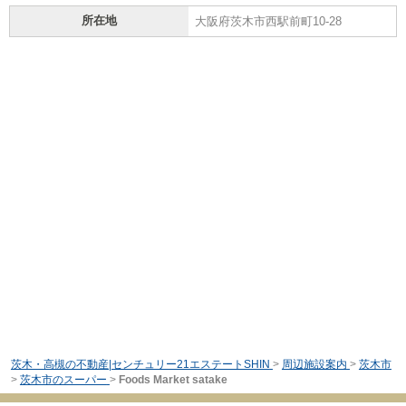
所在地
大阪府茨木市西駅前町10-28
茨木・高槻の不動産|センチュリー21エステートSHIN
>
周辺施設案内
>
茨木市
>
茨木市のスーパー
>
Foods Market satake