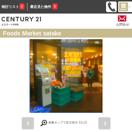
0
0
検討リスト
最近見た物件
お問合せ
Foods Market satake
前
次
画像タップで拡大表示【
1
/1】