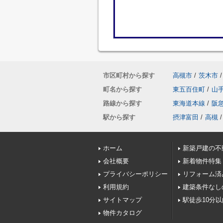
市区町村から探す
高槻市
/
茨木市
/
町名から探す
東五百住町
/
山
路線から探す
東海道本線
/
阪
駅から探す
摂津富田
/
高槻
/
ホーム
新築戸建の不
会社概要
新着物件特集
プライバシーポリシー
リフォーム済
利用規約
建築条件なし
サイトマップ
駅徒歩10分
物件カタログ