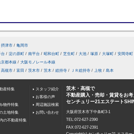
摂津市
/
亀岡市
手台
/
淀の原町
/
南平台
/
昭和台町
/
芝生町
/
大池
/
塚原
/
大塚町
/
安岡寺町
急京都本線
/
大阪モノレール本線
高槻市
/
富田
/
茨木市
/
茨木
/
総持寺
/
ＪＲ総持寺
/
上牧
/
島本
茨木・高槻で
動産特集
スタッフ紹介
不動産購入・売却・賃貸をお考
お客様の声
センチュリー21エステートSHI
み物件特集
周辺施設検索
大阪府茨木市下中条町3-1
の土地特集
お問い合わせ
TEL:072-627-2390
以内の不動産特集
FAX:072-627-2391
Copyright(c) センチュリー21 エステー