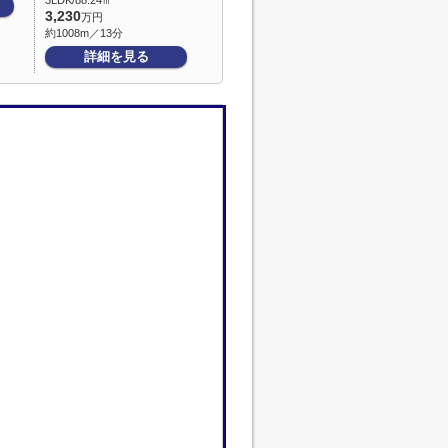
3LDK/88.24㎡
3,230
万円
約1008m／13分
詳細を見る