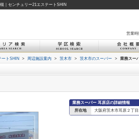
｜センチュリー21エステートSHIN
営業時間
ートSHIN
>
周辺施設案内
>
茨木市
>
茨木市のスーパー
>
業務スーパ
業務スーパー 耳原店の詳細情報
所在地
大阪府茨木市耳原２丁目2