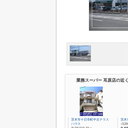
業務スーパー 耳原店の近
茨木市十日市町中古テラス
茨木
ハウス
-/12