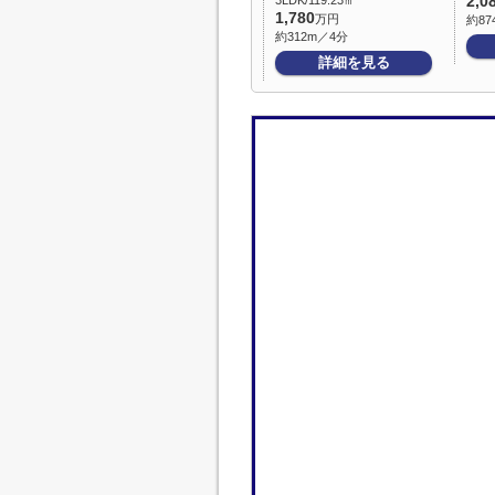
3LDK/119.23㎡
2,0
1,780
万円
約87
約312m／4分
詳細を見る