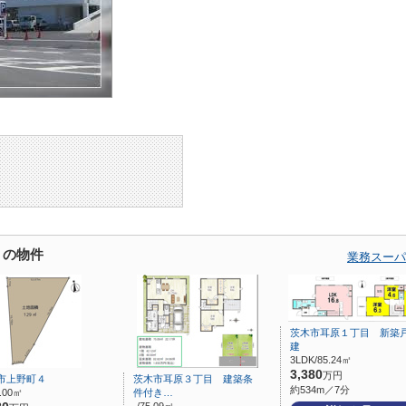
くの物件
業務スーパ
茨木市耳原１丁目 新築
建
3LDK/85.24㎡
3,380
万円
市上野町４
茨木市耳原３丁目 建築条
約534m／7分
9.00㎡
件付き…