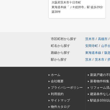
大阪府茨木市十日市町
東海道本線「ＪＲ総持寺」駅 徒歩29分
築38年
市区町村から探す
茨木市
/
高槻市
/
町名から探す
安岡寺町
/
山手
路線から探す
東海道本線
/
阪
駅から探す
茨木
/
茨木市
/
ホーム
新築戸建の不
会社概要
新着物件特集
プライバシーポリシー
リフォーム済
利用規約
建築条件なし
サイトマップ
駅徒歩10分
物件カタログ