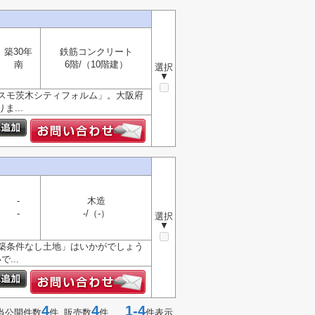
築30年
鉄筋コンクリート
南
6階/（10階建）
選択
▼
スモ茨木シティフォルム」。大阪府
...
-
木造
-
-/（-）
選択
▼
築条件なし土地」はいかがでしょう
...
4
4
1-4
当公開件数
件 販売数
件
件表示