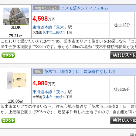
コスモ茨木シティフォルム
中古マンション
4,598
万円
徒歩12分
東海道本線
「
茨木
」駅
3LDK
大阪府
茨木市
上穂積
１丁目
75.21㎡
こだわりで選びたい方におすすめ。茨木市エリアで住まいをお探しなら「コ
済生会茨木病院まで233mです。家から439mの場所に茨木中穂積郵便局がありま
茨木市上穂積２丁目 建築条件なし土地
売地
4,980
万円
徒歩19分
東海道本線
「
茨木
」駅
大阪府
茨木市
上穂積
２丁目
110.05㎡
茨木市エリアでの住まいなら、住み心地も快適な「茨木市上穂積２丁目 建
か。上穂積公園まで395mです。建築条件無しの土地ですので、自由度が高いで
該