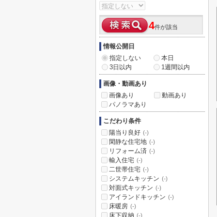
4
件が該当
情報公開日
指定しない
本日
3日以内
1週間以内
画像・動画あり
画像あり
動画あり
パノラマあり
こだわり条件
陽当り良好
(-)
閑静な住宅地
(-)
リフォーム済
(-)
輸入住宅
(-)
二世帯住宅
(-)
システムキッチン
(-)
対面式キッチン
(-)
アイランドキッチン
(-)
床暖房
(-)
床下収納
(-)