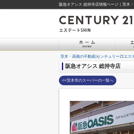
阪急オアシス 総持寺店情報ページ｜茨木・高
茨木・高槻の不動産|センチュリー21エステ
阪急オアシス 総持寺店
<<茨木市のスーパーの一覧へ