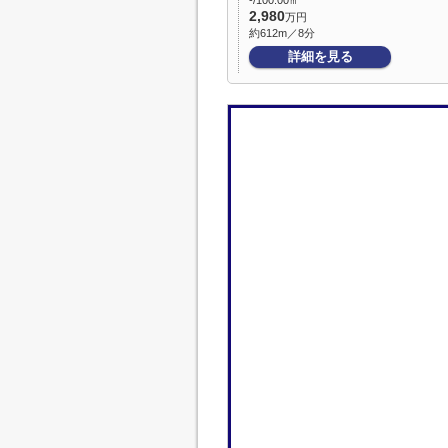
-/100.00㎡
2,980
万円
約612m／8分
詳細を見る