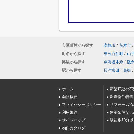
市区町村から探す
高槻市
/
茨木市
/
町名から探す
東五百住町
/
山
路線から探す
東海道本線
/
阪
駅から探す
摂津富田
/
高槻
/
ホーム
新築戸建の不
会社概要
新着物件特集
プライバシーポリシー
リフォーム済
利用規約
建築条件なし
サイトマップ
駅徒歩10分
物件カタログ