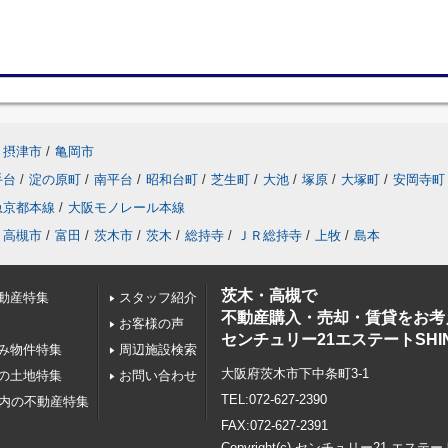
摂津市
/
亀岡市
手台
/
淀の原町
/
南平台
/
昭和台町
/
芝生町
/
大池
/
塚原
/
大塚町
/
安岡寺町
急京都本線
/
大阪モノレール本線
高槻市
/
富田
/
茨木市
/
茨木
/
総持寺
/
ＪＲ総持寺
/
上牧
/
島本
茨木・高槻で
動産特集
スタッフ紹介
不動産購入・売却・賃貸をお考
お客様の声
センチュリー21エステートSHI
み物件特集
周辺施設検索
大阪府茨木市下中条町3-1
の土地特集
お問い合わせ
TEL:072-627-2390
以内の不動産特集
FAX:072-627-2391
Copyright(c) センチュリー21 エステー