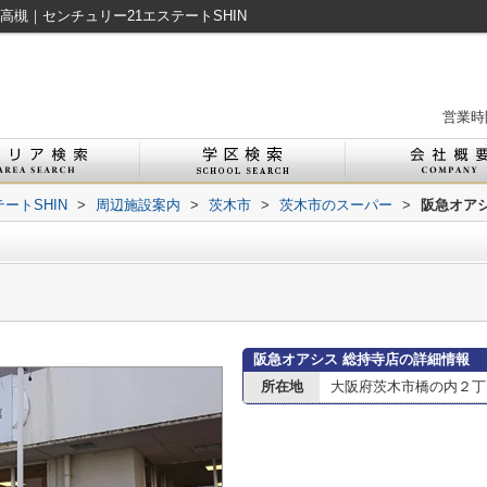
槻｜センチュリー21エステートSHIN
営業時間
ートSHIN
>
周辺施設案内
>
茨木市
>
茨木市のスーパー
>
阪急オアシ
阪急オアシス 総持寺店の詳細情報
所在地
大阪府茨木市橋の内２丁目1