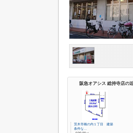
阪急オアシス 総持寺店の
茨木市橋の内１丁目 建築
条件な…