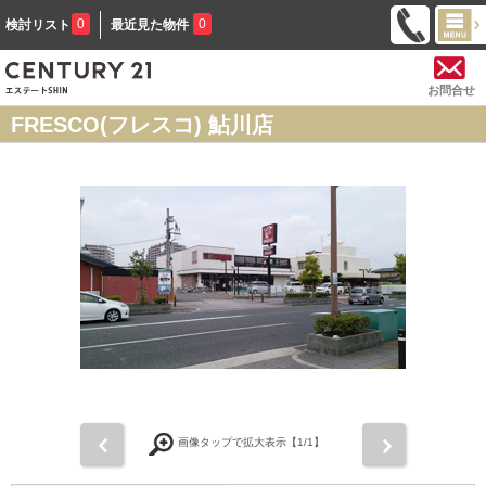
0
0
検討リスト
最近見た物件
お問合せ
FRESCO(フレスコ) 鮎川店
前
次
画像タップで拡大表示【
1
/1】