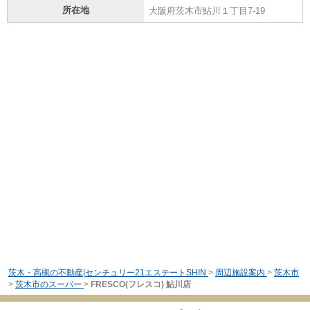
所在地
大阪府茨木市鮎川１丁目7-19
茨木・高槻の不動産|センチュリー21エステートSHIN
>
周辺施設案内
>
茨木市
>
茨木市のスーパー
>
FRESCO(フレスコ) 鮎川店