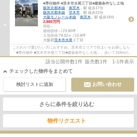
■専任物件 ■茨木市水尾三丁目■建築条件なし土地
阪急京都本線
「
南茨木
」駅 徒歩17分
阪急京都本線
「
茨木市
」駅 徒歩22分
大阪モノレール本線
「
南茨木
」駅 徒歩18分
2,980万円
間取:
-
建物面積:
- / 23.90坪
土地面積:
79.02㎡ / 23.9坪
大阪府
茨木市
水尾
３丁目
こだわりで選びたい方におすすめ。茨木市エリアで住まいをお探しなら
「■専任物件 ■茨木市水尾三丁目■建築条件なし土地」。歩いて168mの場
所に、フレスコ 水尾店があります。土地面積は...
該当公開件数
1
件 販売数
1
件
1-1
件表示
チェックした物件をまとめて
検討リストに追加
お問い合わせ
さらに条件を絞り込む
物件リクエスト