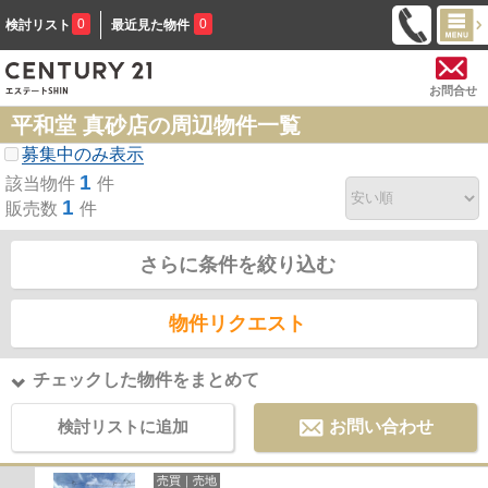
0
0
検討リスト
最近見た物件
お問合せ
平和堂 真砂店の周辺物件一覧
募集中のみ表示
1
該当物件
件
1
販売数
件
さらに条件を絞り込む
物件リクエスト
チェックした物件をまとめて
検討リストに追加
お問い合わせ
売買｜売地