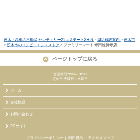
茨木・高槻の不動産|センチュリー21エステートSHIN
>
周辺施設案内
>
茨木市
>
茨木市のコンビニエンスストア
>
ファミリーマート 米田総持寺店
ページトップに戻る
営業時間:9:00～18:00
定休日:火曜日・水曜日
ホーム
会社概要
お問い合わせ
PCサイト
プライバシーポリシー
利用規約
｜アクセスマップ
｜