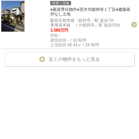
売買｜売地
■新規専任物件■茨木市総持寺１丁目■建築条
件なし土地
阪急京都本線「総持寺」駅 徒歩7分
東海道本線「ＪＲ総持寺」駅 徒歩10分
3,580万円
間取:
-
建物面積:
- / 24.92坪
土地面積:
82.41㎡ / 24.92坪
近くの物件をもっと見る