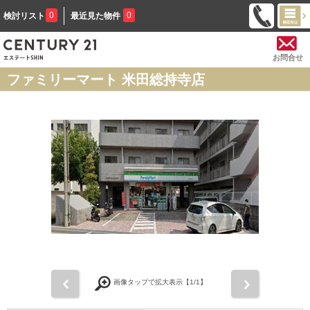
0
0
検討リスト
最近見た物件
お問合せ
ファミリーマート 米田総持寺店
前
次
画像タップで拡大表示【
1
/1】