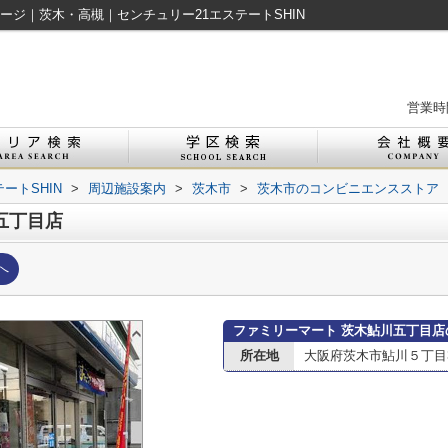
ージ｜茨木・高槻｜センチュリー21エステートSHIN
営業時間
ートSHIN
>
周辺施設案内
>
茨木市
>
茨木市のコンビニエンスストア
五丁目店
へ
ファミリーマート 茨木鮎川五丁目店
所在地
大阪府茨木市鮎川５丁目3