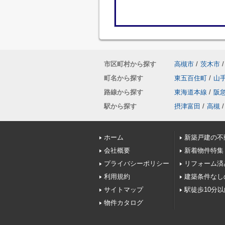
市区町村から探す
高槻市
/
茨木市
/
町名から探す
東五百住町
/
山
路線から探す
東海道本線
/
阪
駅から探す
摂津富田
/
高槻
/
ホーム
新築戸建の不
会社概要
新着物件特集
プライバシーポリシー
リフォーム済
利用規約
建築条件なし
サイトマップ
駅徒歩10分
物件カタログ