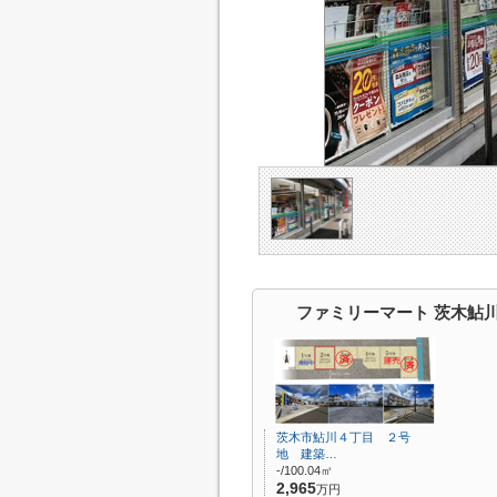
ファミリーマート 茨木鮎
茨木市鮎川４丁目 ２号
地 建築…
-/100.04㎡
2,965
万円