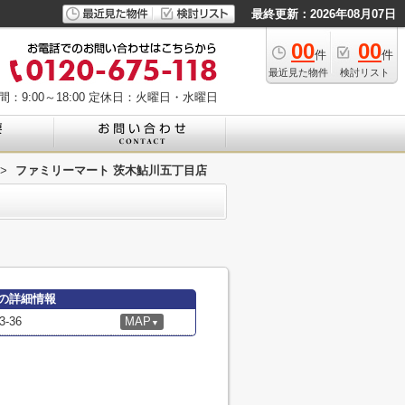
最終更新：2026年08月07日
00
00
件
件
最近見た物件
検討リスト
：9:00～18:00
定休日：火曜日・水曜日
>
ファミリーマート 茨木鮎川五丁目店
の詳細情報
-36
MAP
▼