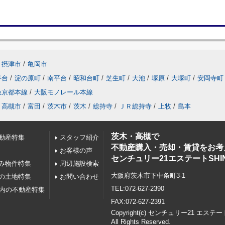
摂津市
/
亀岡市
手台
/
淀の原町
/
南平台
/
昭和台町
/
芝生町
/
大池
/
塚原
/
大塚町
/
安岡寺町
急京都本線
/
大阪モノレール本線
高槻市
/
富田
/
茨木市
/
茨木
/
総持寺
/
ＪＲ総持寺
/
上牧
/
島本
茨木・高槻で
動産特集
スタッフ紹介
不動産購入・売却・賃貸をお考
お客様の声
センチュリー21エステートSHI
み物件特集
周辺施設検索
大阪府茨木市下中条町3-1
の土地特集
お問い合わせ
TEL:072-627-2390
以内の不動産特集
FAX:072-627-2391
Copyright(c) センチュリー21 エステー
All Rights Reserved.