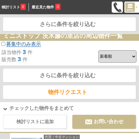
0
0
検討リスト
最近見た物件
さらに条件を絞り込む
お問合せ
ミニストップ 茨木藤の里店の周辺物件一覧
募集中のみ表示
3
該当物件
件
3
販売数
件
さらに条件を絞り込む
物件リクエスト
チェックした物件をまとめて
検討リストに追加
お問い合わせ
売買｜中古マンション