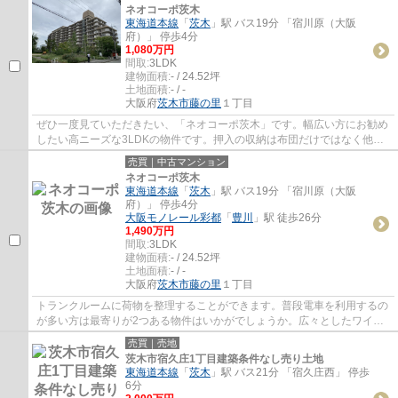
ネオコーポ茨木
東海道本線
「
茨木
」駅 バス19分 「宿川原（大阪
府）」 停歩4分
1,080万円
間取:
3LDK
建物面積:
- / 24.52坪
土地面積:
- / -
大阪府
茨木市
藤の里
１丁目
ぜひ一度見ていただきたい、「ネオコーポ茨木」です。幅広い方にお勧め
したい高ニーズな3LDKの物件です。押入の収納は布団だけではなく他に
も色々な物が収納できます。中古マンション...
売買｜中古マンション
ネオコーポ茨木
東海道本線
「
茨木
」駅 バス19分 「宿川原（大阪
府）」 停歩4分
大阪モノレール彩都
「
豊川
」駅 徒歩26分
1,490万円
間取:
3LDK
建物面積:
- / 24.52坪
土地面積:
- / -
大阪府
茨木市
藤の里
１丁目
トランクルームに荷物を整理することができます。普段電車を利用するの
が多い方は最寄りが2つある物件はいかがでしょうか。広々としたワイド
バルコニーがあります。ゆったりとした間取...
売買｜売地
茨木市宿久庄1丁目建築条件なし売り土地
東海道本線
「
茨木
」駅 バス21分 「宿久庄西」 停歩
6分