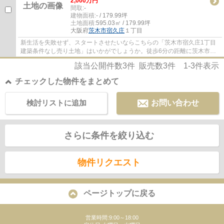
2,000万円
間取:
-
建物面積:
- / 179.99坪
土地面積:
595.03㎡ / 179.99坪
大阪府
茨木市
宿久庄
１丁目
新生活を失敗せず、スタートさせたいならこちらの「茨木市宿久庄1丁目
建築条件なし売り土地」はいかがでしょうか。徒歩6分の距離に茨木市立
豊川中学校があるのも魅力。地域と歩んでき...
該当公開件数
3
件 販売数
3
件
1-3
件表示
チェックした物件をまとめて
検討リストに追加
お問い合わせ
さらに条件を絞り込む
物件リクエスト
ページトップに戻る
営業時間:9:00～18:00