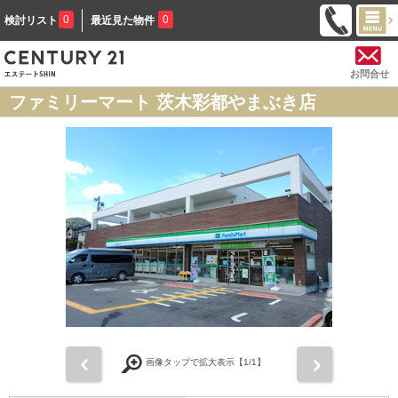
0
0
検討リスト
最近見た物件
お問合せ
ファミリーマート 茨木彩都やまぶき店
前
次
画像タップで拡大表示【
1
/1】