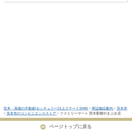
茨木・高槻の不動産|センチュリー21エステートSHIN
>
周辺施設案内
>
茨木市
>
茨木市のコンビニエンスストア
>
ファミリーマート 茨木彩都やまぶき店
ページトップに戻る