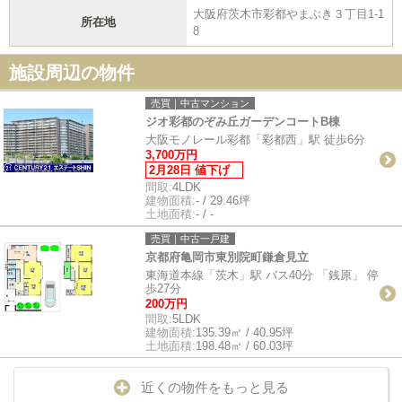
大阪府茨木市彩都やまぶき３丁目1-1
所在地
8
施設周辺の物件
売買｜中古マンション
ジオ彩都のぞみ丘ガーデンコートB棟
大阪モノレール彩都「彩都西」駅 徒歩6分
3,700万円
2月28日 値下げ
間取:
4LDK
建物面積:
- / 29.46坪
土地面積:
- / -
売買｜中古一戸建
京都府亀岡市東別院町鎌倉見立
東海道本線「茨木」駅 バス40分 「銭原」 停
歩27分
200万円
間取:
5LDK
建物面積:
135.39㎡ / 40.95坪
土地面積:
198.48㎡ / 60.03坪
近くの物件をもっと見る