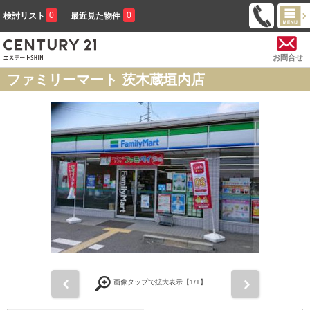
0
0
検討リスト
最近見た物件
お問合せ
ファミリーマート 茨木蔵垣内店
前
次
画像タップで拡大表示【
1
/1】