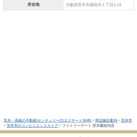
所在地
大阪府茨木市蔵垣内１丁目1-14
茨木・高槻の不動産|センチュリー21エステートSHIN
>
周辺施設案内
>
茨木市
>
茨木市のコンビニエンスストア
>
ファミリーマート 茨木蔵垣内店