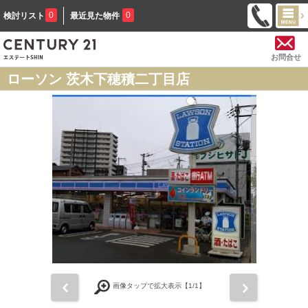
0
0
検討リスト
最近見た物件
お問合せ
ローソン 茨木下穂積二丁目店
前
次
画像タップで拡大表示【
1
/1】