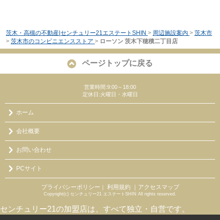
茨木・高槻の不動産|センチュリー21エステートSHIN
>
周辺施設案内
>
茨木市
>
茨木市のコンビニエンスストア
>
ローソン 茨木下穂積二丁目店
ページトップに戻る
営業時間:9:00～18:00
定休日:火曜日・水曜日
ホーム
会社概要
お問い合わせ
PCサイト
プライバシーポリシー
利用規約
｜アクセスマップ
｜
Copyright(c) センチュリー21 エステートSHIN All rights reserved.
センチュリー21の加盟店は、すべて独立・自営です。