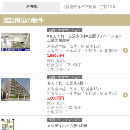
所在地
大阪府茨木市下穂積２丁目10-6
施設周辺の物件
売買｜中古マンション
■さんくれーる茨木B棟■全面リノベーション
工事の履歴有
東海道本線「茨木」駅 徒歩18分
大阪モノレール本線「宇野辺」駅 徒歩8分
1,680万円
間取:
3LDK
建物面積:
- / 21.94坪
土地面積:
- / -
売買｜中古マンション
さんくれーる茨木A棟
東海道本線「茨木」駅 徒歩18分
大阪モノレール本線「宇野辺」駅 徒歩8分
1,880万円
間取:
3LDK
建物面積:
- / 22.78坪
土地面積:
- / -
売買｜中古マンション
メロディハイム茨木D棟