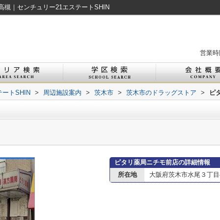
槻｜センチュリー21エステートSHIN
営業時間
ートSHIN
>
周辺施設案内
>
茨木市
>
茨木市のドラッグストア
>
ピ
ピタリ薬局ニチモ前店の詳細情報
所在地
大阪府茨木市水尾３丁目8