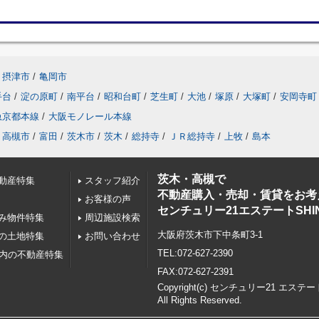
摂津市
/
亀岡市
手台
/
淀の原町
/
南平台
/
昭和台町
/
芝生町
/
大池
/
塚原
/
大塚町
/
安岡寺町
急京都本線
/
大阪モノレール本線
高槻市
/
富田
/
茨木市
/
茨木
/
総持寺
/
ＪＲ総持寺
/
上牧
/
島本
茨木・高槻で
動産特集
スタッフ紹介
不動産購入・売却・賃貸をお考
お客様の声
センチュリー21エステートSHI
み物件特集
周辺施設検索
大阪府茨木市下中条町3-1
の土地特集
お問い合わせ
TEL:072-627-2390
以内の不動産特集
FAX:072-627-2391
Copyright(c) センチュリー21 エステー
All Rights Reserved.