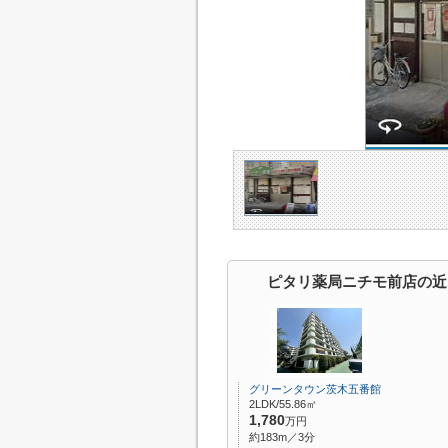
ピタリ薬局ニチモ前店の近
グリーンタウン茨木五番館
2LDK/55.86㎡
1,780
万円
約183m／3分