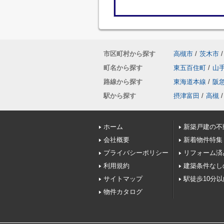
市区町村から探す
高槻市
/
茨木市
/
町名から探す
東五百住町
/
山
路線から探す
東海道本線
/
阪
駅から探す
摂津富田
/
高槻
/
ホーム
新築戸建の不
会社概要
新着物件特集
プライバシーポリシー
リフォーム済
利用規約
建築条件なし
サイトマップ
駅徒歩10分
物件カタログ