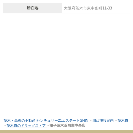
所在地
大阪府茨木市東中条町11-33
茨木・高槻の不動産|センチュリー21エステートSHIN
>
周辺施設案内
>
茨木市
>
茨木市のドラッグストア
>
撫子茨木薬局東中条店