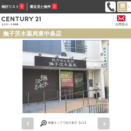
0
0
検討リスト
最近見た物件
お問合せ
撫子茨木薬局東中条店
前
次
画像タップで拡大表示【
1
/1】