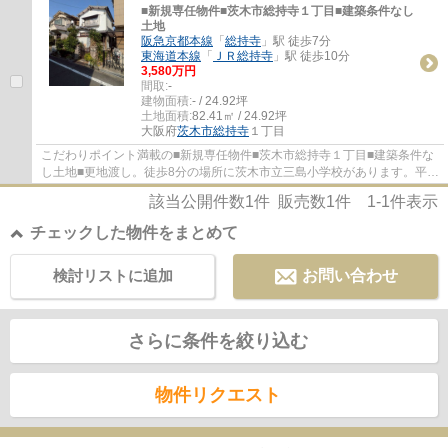
■新規専任物件■茨木市総持寺１丁目■建築条件なし
土地
阪急京都本線
「
総持寺
」駅 徒歩7分
東海道本線
「
ＪＲ総持寺
」駅 徒歩10分
3,580万円
間取:
-
建物面積:
- / 24.92坪
土地面積:
82.41㎡ / 24.92坪
大阪府
茨木市
総持寺
１丁目
こだわりポイント満載の■新規専任物件■茨木市総持寺１丁目■建築条件な
し土地■更地渡し。徒歩8分の場所に茨木市立三島小学校があります。平坦
地なので、傾斜地よりも工事費をダウンさせ...
該当公開件数
1
件 販売数
1
件
1-1
件表示
チェックした物件をまとめて
検討リストに追加
お問い合わせ
さらに条件を絞り込む
物件リクエスト