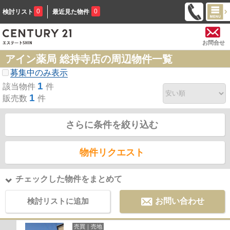
0
0
検討リスト
最近見た物件
お問合せ
アイン薬局 総持寺店の周辺物件一覧
募集中のみ表示
1
該当物件
件
1
販売数
件
さらに条件を絞り込む
物件リクエスト
チェックした物件をまとめて
検討リストに追加
お問い合わせ
売買｜売地