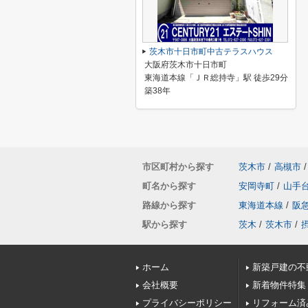
茨木市十日市町中古テラスハウス
大阪府茨木市十日市町
東海道本線「ＪＲ総持寺」駅 徒歩29分
築38年
市区町村から探す
茨木市
/
高槻市
/
町名から探す
安岡寺町
/
山手
路線から探す
東海道本線
/
阪
駅から探す
茨木
/
茨木市
/
ホーム
新築戸建の不
会社概要
新着物件特集
プライバシーポリシー
リフォーム済