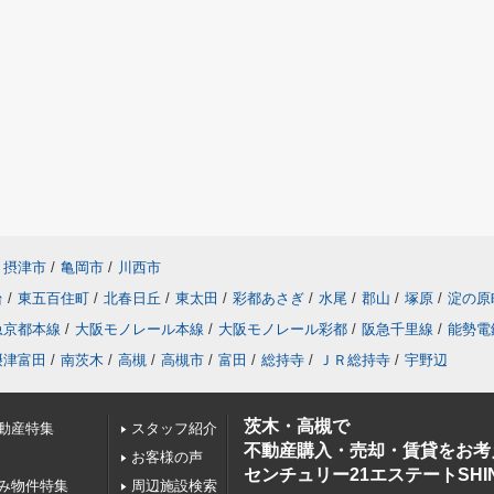
摂津市
/
亀岡市
/
川西市
台
/
東五百住町
/
北春日丘
/
東太田
/
彩都あさぎ
/
水尾
/
郡山
/
塚原
/
淀の原
急京都本線
/
大阪モノレール本線
/
大阪モノレール彩都
/
阪急千里線
/
能勢電
摂津富田
/
南茨木
/
高槻
/
高槻市
/
富田
/
総持寺
/
ＪＲ総持寺
/
宇野辺
茨木・高槻で
動産特集
スタッフ紹介
不動産購入・売却・賃貸をお考
お客様の声
センチュリー21エステートSHI
み物件特集
周辺施設検索