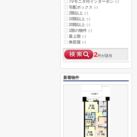
TVモニタ付インターホン
(-)
宅配ボックス
(-)
2階以上
(-)
10階以上
(-)
20階以上
(-)
1階の物件
(-)
最上階
(-)
角部屋
(-)
2
件が該当
新着物件