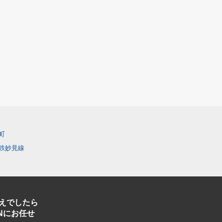
町
鉄妙見線
えでしたら
Nにお任せ