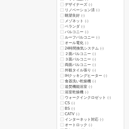
デザイナーズ
(-)
リノベーション済
(-)
眺望良好
(-)
メゾネット
(-)
ベランダ
(-)
バルコニー
(-)
ルーフバルコニー
(-)
オール電化
(-)
24時間換気システム
(-)
２面バルコニー
(-)
３面バルコニー
(-)
両面バルコニー
(-)
外観タイル張り
(-)
IHクッキングヒーター
(-)
食器洗い乾燥機
(-)
追焚機能浴室
(-)
浴室乾燥機
(-)
ウォークインクロゼット
(-)
CS
(-)
BS
(-)
CATV
(-)
インターネット対応
(-)
オートロック
(-)