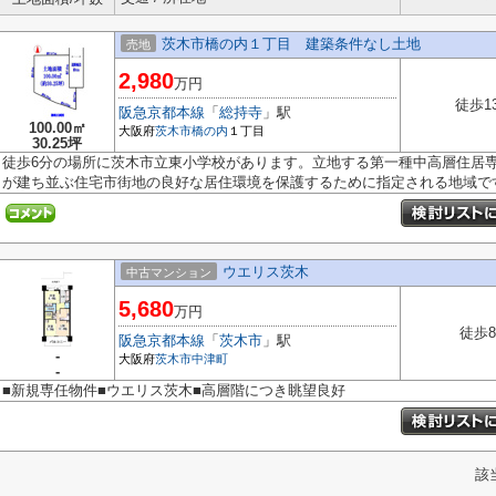
茨木市橋の内１丁目 建築条件なし土地
売地
2,980
万円
徒歩1
阪急京都本線
「
総持寺
」駅
100.00㎡
大阪府
茨木市
橋の内
１丁目
30.25坪
徒歩6分の場所に茨木市立東小学校があります。立地する第一種中高層住居
が建ち並ぶ住宅市街地の良好な居住環境を保護するために指定される地域です.
ウエリス茨木
中古マンション
5,680
万円
徒歩
阪急京都本線
「
茨木市
」駅
-
大阪府
茨木市
中津町
-
■新規専任物件■ウエリス茨木■高層階につき眺望良好
該