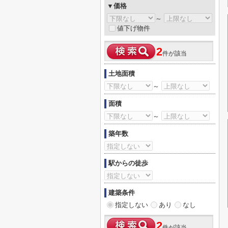
▼価格
～
値下げ物件
2
件が該当
土地面積
～
面積
～
築年数
駅からの徒歩
建築条件
指定しない
あり
なし
2
件が該当