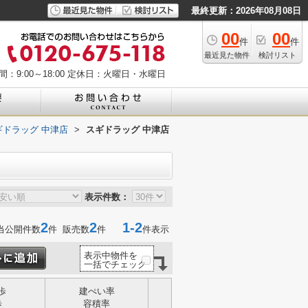
最終更新：2026年08月08日
00
00
件
件
最近見た物件
検討リスト
：9:00～18:00
定休日：火曜日・水曜日
ギドラッグ 中津店
>
スギドラッグ 中津店
表示件数：
2
2
1-2
当公開件数
件 販売数
件
件表示
表示中物件を
一括でチェック
歩
建ぺい率
歩
容積率