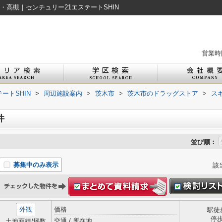
・高槻｜センチュリー21エステートSHIN
営業時間
ートSHIN
>
周辺施設案内
>
茨木市
>
茨木市のドラッグストア
>
ス
件
並び順：
募集中のみ表示
該
外観
価格
駅徒
停
交通 / 所在地
土地面積/坪数