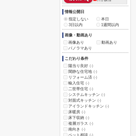
情報公開日
指定しない
本日
3日以内
1週間以内
画像・動画あり
画像あり
動画あり
パノラマあり
こだわり条件
陽当り良好
(-)
閑静な住宅地
(-)
リフォーム済
(-)
輸入住宅
(-)
二世帯住宅
(-)
システムキッチン
(-)
対面式キッチン
(-)
アイランドキッチン
(-)
床暖房
(-)
床下収納
(-)
複層ガラス
(-)
南向き
(-)
ペット相談
(-)