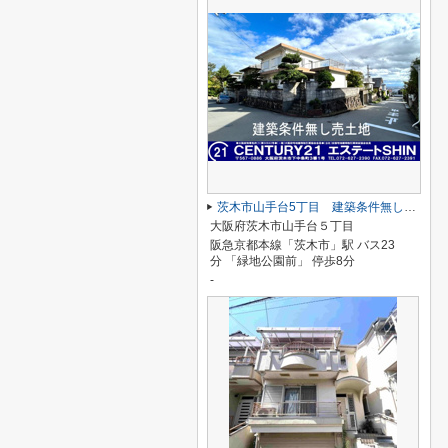
茨木市山手台5丁目 建築条件無し売り土地
大阪府茨木市山手台５丁目
阪急京都本線「茨木市」駅 バス23
分 「緑地公園前」 停歩8分
-