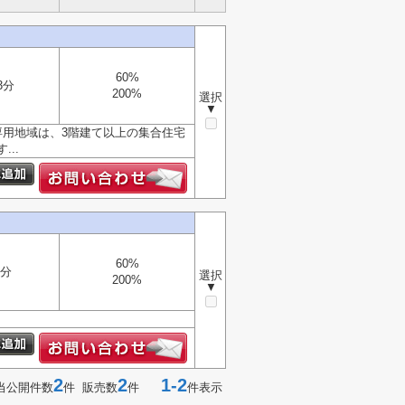
60%
3分
200%
選択
▼
専用地域は、3階建て以上の集合住宅
..
60%
8分
選択
200%
▼
2
2
1-2
当公開件数
件 販売数
件
件表示