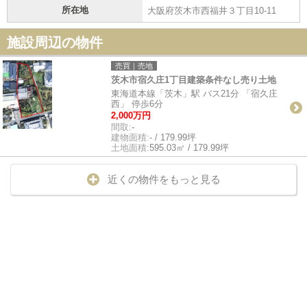
所在地
大阪府茨木市西福井３丁目10-11
施設周辺の物件
売買｜売地
茨木市宿久庄1丁目建築条件なし売り土地
東海道本線「茨木」駅 バス21分 「宿久庄
西」 停歩6分
2,000万円
間取:
-
建物面積:
- / 179.99坪
土地面積:
595.03㎡ / 179.99坪
近くの物件をもっと見る