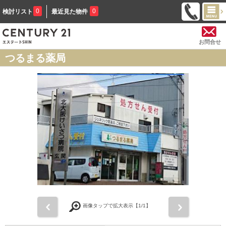
0
0
検討リスト
最近見た物件
お問合せ
つるまる薬局
前
次
画像タップで拡大表示【
1
/1】