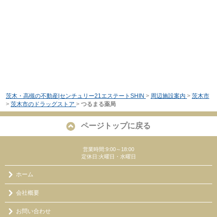
茨木・高槻の不動産|センチュリー21エステートSHIN
>
周辺施設案内
>
茨木市
>
茨木市のドラッグストア
>
つるまる薬局
ページトップに戻る
営業時間:9:00～18:00
定休日:火曜日・水曜日
ホーム
会社概要
お問い合わせ