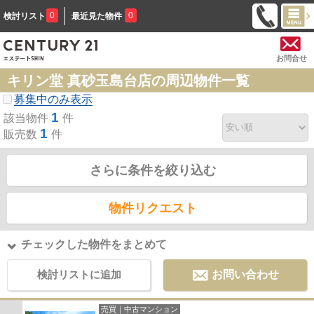
0
0
検討リスト
最近見た物件
お問合せ
キリン堂 真砂玉島台店の周辺物件一覧
募集中のみ表示
1
該当物件
件
1
販売数
件
さらに条件を絞り込む
物件リクエスト
チェックした物件をまとめて
検討リストに追加
お問い合わせ
売買｜中古マンション