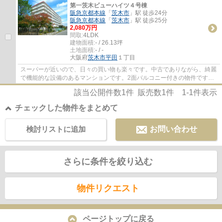
第一茨木ビューハイツ４号棟
阪急京都本線
「
茨木市
」駅 徒歩24分
阪急京都本線
「
茨木市
」駅 徒歩25分
2,080万円
間取:
4LDK
建物面積:
- / 26.13坪
土地面積:
- / -
大阪府
茨木市
平田
１丁目
スーパーが近いので、日々の買い物も楽々です。中古でありながら、綺麗
で機能的な設備のあるマンションです。2面バルコニー付きの物件です。
専有面積が86.4㎡でご家族での生活にも十分...
該当公開件数
1
件 販売数
1
件
1-1
件表示
チェックした物件をまとめて
検討リストに追加
お問い合わせ
さらに条件を絞り込む
物件リクエスト
ページトップに戻る