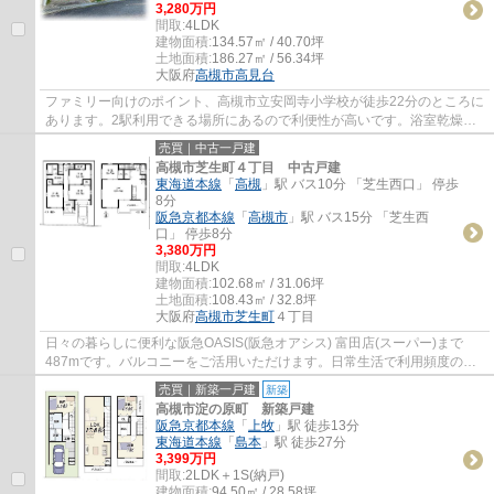
3,280万円
間取:
4LDK
建物面積:
134.57㎡ / 40.70坪
土地面積:
186.27㎡ / 56.34坪
大阪府
高槻市
高見台
ファミリー向けのポイント、高槻市立安岡寺小学校が徒歩22分のところに
あります。2駅利用できる場所にあるので利便性が高いです。浴室乾燥機
付き物件ならば、浴室や洗濯物からスピーデ...
売買｜中古一戸建
高槻市芝生町４丁目 中古戸建
東海道本線
「
高槻
」駅 バス10分 「芝生西口」 停歩
8分
阪急京都本線
「
高槻市
」駅 バス15分 「芝生西
口」 停歩8分
3,380万円
間取:
4LDK
建物面積:
102.68㎡ / 31.06坪
土地面積:
108.43㎡ / 32.8坪
大阪府
高槻市
芝生町
４丁目
日々の暮らしに便利な阪急OASIS(阪急オアシス) 富田店(スーパー)まで
487mです。バルコニーをご活用いただけます。日常生活で利用頻度の高
い水回りだからこそ、使い勝手のいいシステム...
売買｜新築一戸建
新築
高槻市淀の原町 新築戸建
阪急京都本線
「
上牧
」駅 徒歩13分
東海道本線
「
島本
」駅 徒歩27分
3,399万円
間取:
2LDK＋1S(納戸)
建物面積:
94.50㎡ / 28.58坪