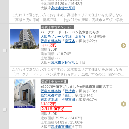
土地面積:
54.29㎡ / 16.42坪
大阪府
高槻市
淀の原町
こだわりで選びたい方におすすめ。高槻市エリアで住まいをお探しなら
「高槻市淀の原町 新築戸建」。徒歩27分の距離に高槻市立五領中学校が
あるのも魅力。高槻市で新生活をスタートす...
売買｜中古マンション
パークナード・レーベン茨木さわらぎ
大阪モノレール本線
「
沢良宜
」駅 徒歩5分
阪急京都本線
「
南茨木
」駅 徒歩22分
3,680万円
間取:
3LDK
建物面積:
- / 19.74坪
土地面積:
- / -
大阪府
茨木市
沢良宜浜
１丁目
こだわりで選びたい方におすすめ。茨木市エリアで住まいをお探しなら
「パークナード・レーベン茨木さわらぎ」。ご紹介するのは、築5年のお
すすめ物件です。ご家族にも十分な広さの3LDK...
売買｜中古一戸建
■200万円値下げしました■高槻市富田町六丁目
阪急京都本線
「
総持寺
」駅 徒歩13分
阪急京都本線
「
富田
」駅 徒歩14分
東海道本線
「
摂津富田
」駅 徒歩17分
3,780万円
2月1日 値下げ
間取:
3LDK
建物面積:
79.59㎡ / 24.07坪
土地面積:
84.83㎡ / 25.66坪
大阪府
高槻市
富田町
６丁目