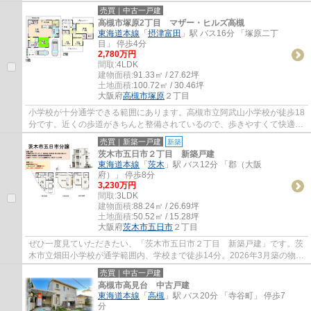
さい。20帖以上もあるリビングでゆったり...
売買｜中古一戸建
高槻市塚原2丁目 マザー・ヒルズ高槻
東海道本線
「
摂津富田
」駅 バス16分 「塚原二丁
目」 停歩4分
2,780万円
間取:
4LDK
建物面積:
91.33㎡ / 27.62坪
土地面積:
100.72㎡ / 30.46坪
大阪府
高槻市
塚原
２丁目
小学校が十分通学できる範囲にあります。高槻市立阿武山小学校が徒歩18
分です。近くの歩道がきちんと整備されているので、歩きやすくて快適で
す。周辺環境も充実している中古の戸建て...
売買｜新築一戸建
新築
茨木市五日市２丁目 新築戸建
東海道本線
「
茨木
」駅 バス12分 「郡（大阪
府）」 停歩8分
3,230万円
間取:
3LDK
建物面積:
88.24㎡ / 26.69坪
土地面積:
50.52㎡ / 15.28坪
大阪府
茨木市
五日市
２丁目
ぜひ一度見ていただきたい、「茨木市五日市２丁目 新築戸建」です。茨
木市立畑田小学校が通学範囲内、学校まで徒歩14分。2026年3月築の物件
です。茨木市エリアや東海道本線茨木付近で...
売買｜中古一戸建
高槻市高見台 中古戸建
東海道本線
「
高槻
」駅 バス20分 「寺谷町」 停歩7
分