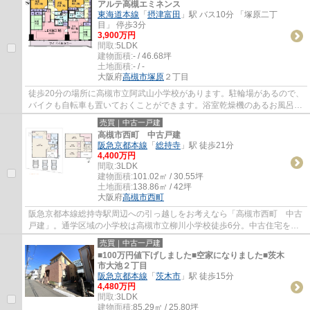
アルテ高槻エミネンス
東海道本線
「
摂津富田
」駅 バス10分 「塚原二丁
目」 停歩3分
3,900万円
間取:
5LDK
建物面積:
- / 46.68坪
土地面積:
- / -
大阪府
高槻市
塚原
２丁目
徒歩20分の場所に高槻市立阿武山小学校があります。駐輪場があるので、
バイクも自転車も置いておくことができます。浴室乾燥機のあるお風呂場
は洗濯物を干すときにも便利です。当社が...
売買｜中古一戸建
高槻市西町 中古戸建
阪急京都本線
「
総持寺
」駅 徒歩21分
4,400万円
間取:
3LDK
建物面積:
101.02㎡ / 30.55坪
土地面積:
138.86㎡ / 42坪
大阪府
高槻市
西町
阪急京都本線総持寺駅周辺への引っ越しをお考えなら「高槻市西町 中古
戸建」。通学区域の小学校は高槻市立柳川小学校徒歩6分。中古住宅を選
ぶ際にニーズの高い築5年の物件となってい...
売買｜中古一戸建
■100万円値下げしました■空家になりました■茨木
市大池２丁目
阪急京都本線
「
茨木市
」駅 徒歩15分
4,480万円
間取:
3LDK
建物面積:
85.29㎡ / 25.80坪