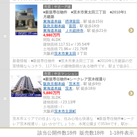
室乾燥機のあるお風呂場は洗濯物を干すとき...
売買｜中古一戸建
■新規専任物件 ■茨木市東太田三丁目 ■2010年1
月建築
東海道本線
「
摂津富田
」駅 徒歩15分
阪急京都本線
「
富田
」駅 徒歩16分
東海道本線
「
ＪＲ総持寺
」駅 徒歩21分
4,980万円
間取:
4LDK
建物面積:
117.51㎡ / 35.54坪
土地面積:
71.96㎡ / 21.76坪
大阪府
茨木市
東太田
３丁目
新着情報：■新規専任物件 ■茨木市東太田三丁目 ■2010年1月建築の空
室情報ならコチラ。117.51㎡の建物面積がある物件です。駅まで徒歩15
分の場所に立地しています。駐車が2台できるの...
売買｜中古マンション
■新規専任物件■シークレア茨木桜通り
阪急京都本線
「
茨木市
」駅 徒歩9分
東海道本線
「
茨木
」駅 徒歩18分
5,880万円
間取:
3LDK
建物面積:
- / 23.13坪
土地面積:
- / -
大阪府
茨木市
主原町
茨木市エリアでの住まいなら、住み心地も快適な「■新規専任物件■シーク
レア茨木桜通り」はいかがでしょうか。水尾公園まで353mです。駅から
徒歩9分の場所に位置する物件です。センチュ...
該当公開件数
18
件 販売数
18
件
1-18
件表示