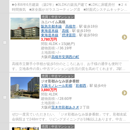
■令和6年6月建築 （築2年）■3LDKの築浅戸建て ■LDKに床暖房付 ■２４
時間換気 ■床全面がガラスコーティング済 ■対面式システムキッチン
■トイレ２ヶ所 ■阪急京都線「総持寺」駅徒歩...
売買｜中古マンション
ユニハイム高槻
阪急京都本線
「
高槻市
」駅 徒歩18分
東海道本線
「
高槻
」駅 徒歩19分
東海道本線
「
摂津富田
」駅 徒歩59分
3,780万円
間取:
4LDK＋1S(納戸)
建物面積:
- / 36.19坪
土地面積:
- / -
大阪府
高槻市
安満西の町
高槻市立磐手小学校が徒歩5分のところにあり、お子様の通学も便利で
す。立地条件の良い中古マンションは生活の質を高めてくれます。2駅利
用できる場所にあるので利便性が高いです。新...
売買｜中古マンション
ジオ彩都みなみ坂参番館
大阪モノレール彩都
「
彩都西
」駅 徒歩4分
3,880万円
間取:
4LDK
建物面積:
- / 28.60坪
土地面積:
- / -
大阪府
茨木市
彩都あさぎ
２丁目
ぜひ一度見ていただきたい、「ジオ彩都みなみ坂参番館」です。彩都友絋
会病院まで248mです。リビングダイニングが18帖以上あります。中古で
ありながら、室内もきれいな一押しのマンシ...
売買｜中古マンション