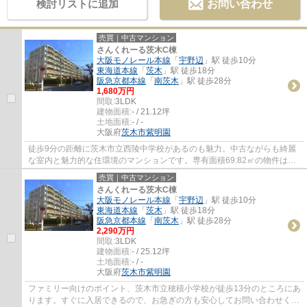
検討リストに追加
お問い合わせ
売買｜中古マンション
さんくれーる茨木C棟
大阪モノレール本線
「
宇野辺
」駅 徒歩10分
東海道本線
「
茨木
」駅 徒歩18分
阪急京都本線
「
南茨木
」駅 徒歩28分
1,680万円
間取:
3LDK
建物面積:
- / 21.12坪
土地面積:
- / -
大阪府
茨木市
紫明園
徒歩9分の距離に茨木市立西陵中学校があるのも魅力。中古ながらも綺麗
な室内と魅力的な住環境のマンションです。専有面積69.82㎡の物件はい
かがですか。信頼と実績を誇るセンチュリー2...
売買｜中古マンション
さんくれーる茨木C棟
大阪モノレール本線
「
宇野辺
」駅 徒歩10分
東海道本線
「
茨木
」駅 徒歩18分
阪急京都本線
「
南茨木
」駅 徒歩28分
2,290万円
間取:
3LDK
建物面積:
- / 25.12坪
土地面積:
- / -
大阪府
茨木市
紫明園
ファミリー向けのポイント、茨木市立穂積小学校が徒歩13分のところにあ
ります。すぐに入居できるので、お急ぎの方も安心してお問い合わせくだ