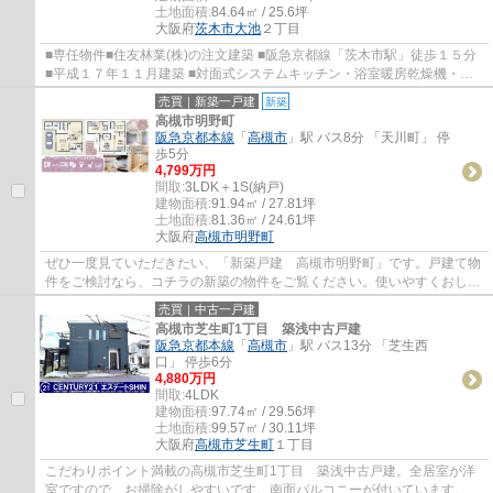
土地面積:
84.64㎡ / 25.6坪
大阪府
茨木市
大池
２丁目
■専任物件■住友林業(株)の注文建築 ■阪急京都線「茨木市駅」徒歩１５分
■平成１７年１１月建築 ■対面式システムキッチン・浴室暖房乾燥機・
WICなど設備充実 ■学校区：大池小学校・東中...
売買｜新築一戸建
新築
高槻市明野町
阪急京都本線
「
高槻市
」駅 バス8分 「天川町」 停
歩5分
4,799万円
間取:
3LDK＋1S(納戸)
建物面積:
91.94㎡ / 27.81坪
土地面積:
81.36㎡ / 24.61坪
大阪府
高槻市
明野町
ぜひ一度見ていただきたい、「新築戸建 高槻市明野町」です。戸建て物
件をご検討なら、コチラの新築の物件をご覧ください。使いやすくおしゃ
れでニーズの高いシステムキッチン付きの...
売買｜中古一戸建
高槻市芝生町1丁目 築浅中古戸建
阪急京都本線
「
高槻市
」駅 バス13分 「芝生西
口」 停歩6分
4,880万円
間取:
4LDK
建物面積:
97.74㎡ / 29.56坪
土地面積:
99.57㎡ / 30.11坪
大阪府
高槻市
芝生町
１丁目
こだわりポイント満載の高槻市芝生町1丁目 築浅中古戸建。全居室が洋
室ですので、お掃除がしやすいです。南面バルコニーが付いています。浴