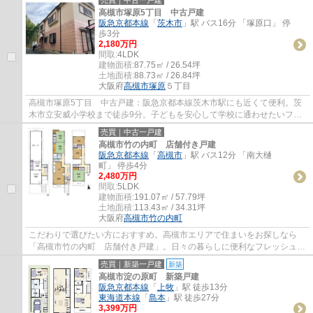
高槻市塚原5丁目 中古戸建
阪急京都本線
「
茨木市
」駅 バス16分 「塚原口」 停
歩3分
2,180万円
間取:
4LDK
建物面積:
87.75㎡ / 26.54坪
土地面積:
88.73㎡ / 26.84坪
大阪府
高槻市
塚原
５丁目
高槻市塚原5丁目 中古戸建：阪急京都本線茨木市駅にも近くて便利。茨
木市立安威小学校まで徒歩9分。子どもを安心して学校に通わせたいファ
ミリーにおすすめです。全居室6帖以上の物件...
売買｜中古一戸建
高槻市竹の内町 店舗付き戸建
阪急京都本線
「
高槻市
」駅 バス12分 「南大樋
町」 停歩4分
2,480万円
間取:
5LDK
建物面積:
191.07㎡ / 57.79坪
土地面積:
113.43㎡ / 34.31坪
大阪府
高槻市
竹の内町
こだわりで選びたい方におすすめ。高槻市エリアで住まいをお探しなら
「高槻市竹の内町 店舗付き戸建」。日々の暮らしに便利なフレッシュバ
ザール 高槻辻子店(スーパー)まで411mです。...
売買｜新築一戸建
新築
高槻市淀の原町 新築戸建
阪急京都本線
「
上牧
」駅 徒歩13分
東海道本線
「
島本
」駅 徒歩27分
3,399万円