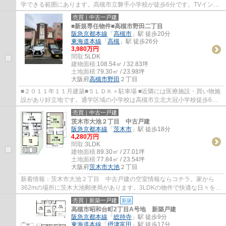
学できる範囲にあります。高槻市立磐手小学校が徒歩6分です。TVインタ
ーホンで、モニターから来訪者が確認できま...
売買｜中古一戸建
■新規専任物件■高槻市野田二丁目
阪急京都本線
「
高槻市
」駅 徒歩20分
東海道本線
「
高槻
」駅 徒歩26分
3,980万円
間取:
5LDK
建物面積:
108.54㎡ / 32.83坪
土地面積:
79.30㎡ / 23.98坪
大阪府
高槻市
野田
２丁目
■２０１１年１１月建築■５ＬＤＫ＋駐車場 ■近隣には医療施設・買い物施
設があり好立地です。通学区域の小学校は高槻市立北大冠小学校徒歩6
分。18帖以上もあるリビングでゆったりとした...
売買｜中古一戸建
茨木市大池２丁目 中古戸建
阪急京都本線
「
茨木市
」駅 徒歩18分
4,280万円
間取:
3LDK
建物面積:
89.30㎡ / 27.01坪
土地面積:
77.84㎡ / 23.54坪
大阪府
茨木市
大池
２丁目
新着情報：茨木市大池２丁目 中古戸建の空室情報ならコチラ。家から
362mの場所に茨木大池郵便局があります。3LDKの物件で快適な日々を過
ごしましょう。多種多様な不動産情報を取り扱...
売買｜新築一戸建
新築
高槻市昭和台町2丁目A号地 新築戸建
阪急京都本線
「
総持寺
」駅 徒歩9分
東海道本線
「
摂津富田
」駅 徒歩17分