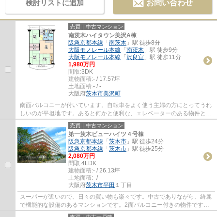
検討リストに追加
お問い合わせ
売買｜中古マンション
南茨木ハイタウン美沢A棟
阪急京都本線
「
南茨木
」駅 徒歩8分
大阪モノレール本線
「
南茨木
」駅 徒歩9分
大阪モノレール本線
「
沢良宜
」駅 徒歩11分
1,980万円
間取:
3DK
建物面積:
- / 17.57坪
土地面積:
- / -
大阪府
茨木市
美沢町
南面バルコニーが付いています。自転車をよく使う主婦の方にとってうれ
しいのが平坦地です。あると何かと便利な、エレベーターのある物件とな
っています。すぐに入居できるので、お待...
売買｜中古マンション
第一茨木ビューハイツ４号棟
阪急京都本線
「
茨木市
」駅 徒歩24分
阪急京都本線
「
茨木市
」駅 徒歩25分
2,080万円
間取:
4LDK
建物面積:
- / 26.13坪
土地面積:
- / -
大阪府
茨木市
平田
１丁目
スーパーが近いので、日々の買い物も楽々です。中古でありながら、綺麗
で機能的な設備のあるマンションです。2面バルコニー付きの物件です。
専有面積が86.4㎡でご家族での生活にも十分...
売買｜中古一戸建