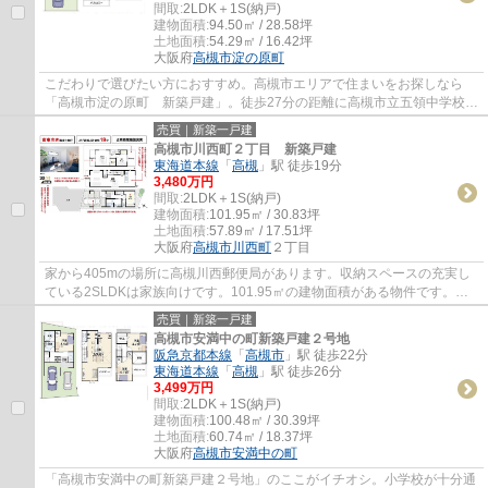
間取:
2LDK＋1S(納戸)
建物面積:
94.50㎡ / 28.58坪
土地面積:
54.29㎡ / 16.42坪
大阪府
高槻市
淀の原町
こだわりで選びたい方におすすめ。高槻市エリアで住まいをお探しなら
「高槻市淀の原町 新築戸建」。徒歩27分の距離に高槻市立五領中学校が
あるのも魅力。高槻市で新生活をスタートす...
売買｜新築一戸建
高槻市川西町２丁目 新築戸建
東海道本線
「
高槻
」駅 徒歩19分
3,480万円
間取:
2LDK＋1S(納戸)
建物面積:
101.95㎡ / 30.83坪
土地面積:
57.89㎡ / 17.51坪
大阪府
高槻市
川西町
２丁目
家から405mの場所に高槻川西郵便局があります。収納スペースの充実し
ている2SLDKは家族向けです。101.95㎡の建物面積がある物件です。シ
ステムキッチン付きの物件です。高槻市を中心に...
売買｜新築一戸建
高槻市安満中の町新築戸建２号地
阪急京都本線
「
高槻市
」駅 徒歩22分
東海道本線
「
高槻
」駅 徒歩26分
3,499万円
間取:
2LDK＋1S(納戸)
建物面積:
100.48㎡ / 30.39坪
土地面積:
60.74㎡ / 18.37坪
大阪府
高槻市
安満中の町
「高槻市安満中の町新築戸建２号地」のここがイチオシ。小学校が十分通