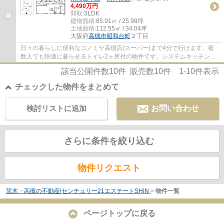
4,490万円
間取:
3LDK
建物面積:
85.91㎡ / 25.98坪
土地面積:
112.55㎡ / 34.04坪
大阪府
高槻市
昭和台町
２丁目
日々の暮らしに便利なコノミヤ高槻店(スーパー)まで4分で行けます。複
数人でも快適に暮らせるトイレ2ヶ所付の物件です。システムキッチンは
必要な物が組み込まれているため、すぐ調理...
該当公開件数
10
件 販売数
10
件
1-10
件表示
チェックした物件をまとめて
検討リストに追加
お問い合わせ
さらに条件を絞り込む
物件リクエスト
茨木・高槻の不動産|センチュリー21エステートSHIN
>
物件一覧
ページトップに戻る