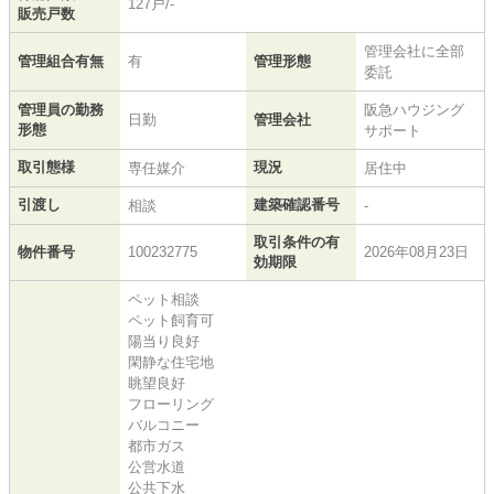
127戸/-
販売戸数
管理会社に全部
管理組合有無
有
管理形態
委託
管理員の勤務
阪急ハウジング
日勤
管理会社
形態
サポート
取引態様
現況
専任媒介
居住中
引渡し
建築確認番号
相談
-
取引条件の有
物件番号
100232775
2026年08月23日
効期限
ペット相談
ペット飼育可
陽当り良好
閑静な住宅地
眺望良好
フローリング
バルコニー
都市ガス
公営水道
公共下水