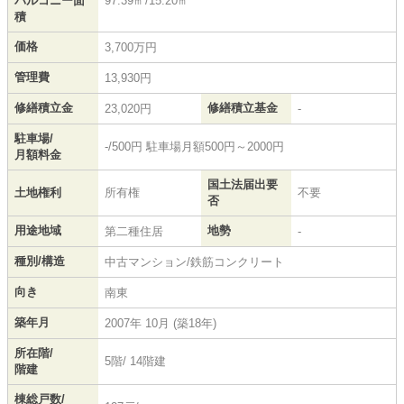
バルコニー面
97.39㎡/15.20㎡
積
価格
3,700万円
管理費
13,930円
修繕積立金
修繕積立基金
23,020円
-
駐車場/
-/500円 駐車場月額500円～2000円
月額料金
国土法届出要
土地権利
所有権
不要
否
用途地域
地勢
第二種住居
-
種別/構造
中古マンション/鉄筋コンクリート
向き
南東
築年月
2007年 10月 (築18年)
所在階/
5階/ 14階建
階建
棟総戸数/