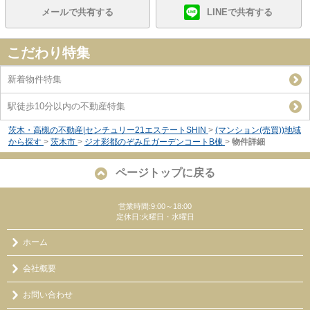
メールで共有する
LINEで共有する
こだわり特集
新着物件特集
駅徒歩10分以内の不動産特集
茨木・高槻の不動産|センチュリー21エステートSHIN
>
(マンション(売買))地域
から探す
>
茨木市
>
ジオ彩都のぞみ丘ガーデンコートB棟
>
物件詳細
ページトップに戻る
営業時間:9:00～18:00
定休日:火曜日・水曜日
ホーム
会社概要
お問い合わせ