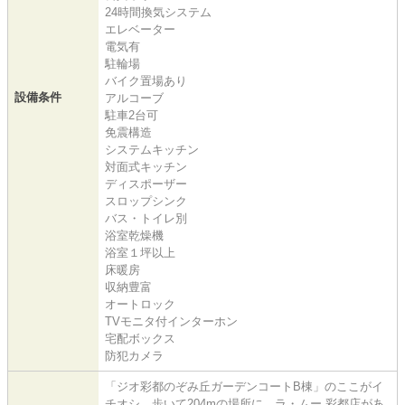
24時間換気システム
エレベーター
電気有
駐輪場
バイク置場あり
設備条件
アルコーブ
駐車2台可
免震構造
システムキッチン
対面式キッチン
ディスポーザー
スロップシンク
バス・トイレ別
浴室乾燥機
浴室１坪以上
床暖房
収納豊富
オートロック
TVモニタ付インターホン
宅配ボックス
防犯カメラ
「ジオ彩都のぞみ丘ガーデンコートB棟」のここがイ
チオシ。歩いて204mの場所に、ラ・ムー 彩都店があ