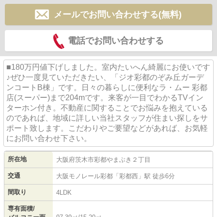
メールでお問い合わせする(無料)
電話でお問い合わせする
■180万円値下げしました。室内たいへん綺麗にお使いです
♪ぜひ一度見ていただきたい、「ジオ彩都のぞみ丘ガーデ
ンコートB棟」です。日々の暮らしに便利なラ・ムー 彩都
店(スーパー)まで204mです。来客が一目でわかるTVイン
ターホン付き。不動産に関することでお悩みを抱えている
のであれば、地域に詳しい当社スタッフが住まい探しをサ
ポート致します。こだわりやご要望などがあれば、お気軽
にお問い合わせ下さい。
所在地
大阪府
茨木市
彩都やまぶき
２丁目
交通
大阪モノレール彩都
「
彩都西
」駅 徒歩6分
間取り
4LDK
専有面積/