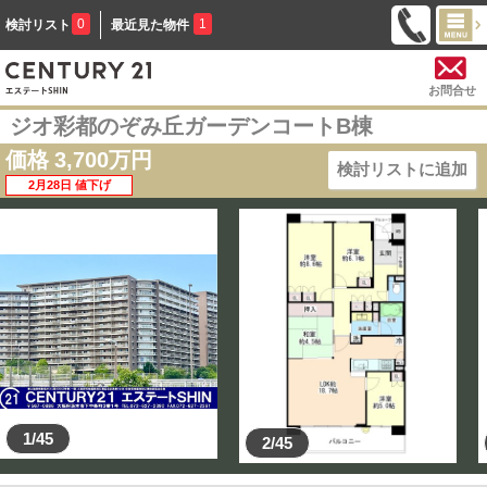
0
1
検討リスト
最近見た物件
お問合せ
ジオ彩都のぞみ丘ガーデンコートB棟
価格
3,700
万円
検討リストに追加
2月28日 値下げ
1/45
2/45