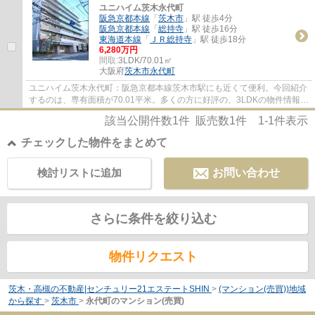
ユニハイム茨木永代町
阪急京都本線
「
茨木市
」駅 徒歩4分
阪急京都本線
「
総持寺
」駅 徒歩16分
東海道本線
「
ＪＲ総持寺
」駅 徒歩18分
6,280万円
間取:
3LDK/70.01㎡
大阪府
茨木市
永代町
ユニハイム茨木永代町：阪急京都本線茨木市駅にも近くて便利。今回紹介
するのは、専有面積が70.01平米。多くの方に好評の、3LDKの物件情報は
こちらです。中古マンションなら、物件の購...
該当公開件数
1
件 販売数
1
件
1-1
件表示
チェックした物件をまとめて
検討リストに追加
お問い合わせ
さらに条件を絞り込む
物件リクエスト
茨木・高槻の不動産|センチュリー21エステートSHIN
>
(マンション(売買))地域
から探す
>
茨木市
>
永代町のマンション(売買)