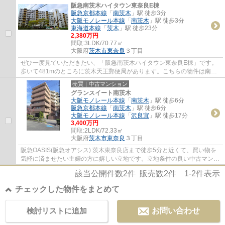
阪急南茨木ハイタウン東奈良E棟
阪急京都本線
「
南茨木
」駅 徒歩3分
大阪モノレール本線
「
南茨木
」駅 徒歩3分
東海道本線
「
茨木
」駅 徒歩23分
2,380万円
間取:
3LDK/70.77㎡
大阪府
茨木市
東奈良
３丁目
ぜひ一度見ていただきたい、「阪急南茨木ハイタウン東奈良E棟」です。
歩いて481mのところに茨木天王郵便局があります。こちらの物件は南向
きです。多くの方に好評な、清潔感のある室内...
売買｜中古マンション
グランスイート南茨木
大阪モノレール本線
「
南茨木
」駅 徒歩6分
阪急京都本線
「
南茨木
」駅 徒歩6分
大阪モノレール本線
「
沢良宜
」駅 徒歩17分
3,400万円
間取:
2LDK/72.33㎡
大阪府
茨木市
東奈良
３丁目
阪急OASIS(阪急オアシス) 茨木東奈良店まで徒歩5分と近くて、買い物を
気軽に済ませたい主婦の方に嬉しい立地です。立地条件の良い中古マンシ
ョンは生活の質を高めてくれます。当社はお...
該当公開件数
2
件 販売数
2
件
1-2
件表示
チェックした物件をまとめて
検討リストに追加
お問い合わせ