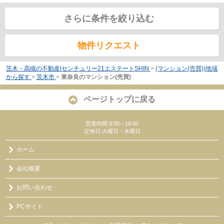
さらに条件を絞り込む
物件リクエスト
茨木・高槻の不動産|センチュリー21エステートSHIN
>
(マンション(売買))地域
から探す
>
茨木市
>
東奈良のマンション(売買)
ページトップに戻る
営業時間:9:00～18:00
定休日:火曜日・水曜日
ホーム
会社概要
お問い合わせ
PCサイト