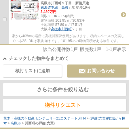
高槻市川西町２丁目 新築戸建
東海道本線
「
高槻
」駅 徒歩19分
3,480万円
間取:
2LDK＋1S(納戸)
建物面積:
101.95㎡ / 30.83坪
土地面積:
57.89㎡ / 17.51坪
大阪府
高槻市
川西町
２丁目
家から405mの場所に高槻川西郵便局があります。収納スペースの充実し
ている2SLDKは家族向けです。101.95㎡の建物面積がある物件です。シ
ステムキッチン付きの物件です。高槻市を中心に...
該当公開件数
1
戸 販売数
1
戸
1-1
戸表示
チェックした物件をまとめて
検討リストに追加
お問い合わせ
さらに条件を絞り込む
物件リクエスト
茨木・高槻の不動産|センチュリー21エステートSHIN
>
(戸建(売買))地域から探
す
>
高槻市
>
川西町の戸建(売買)