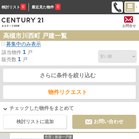
0
0
検討リスト
最近見た物件
お問合せ
高槻市川西町 戸建一覧
募集中のみ表示
1
該当物件
戸
1
販売数
戸
さらに条件を絞り込む
物件リクエスト
チェックした物件をまとめて
検討リストに追加
お問い合わせ
売買｜新築一戸建