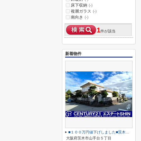
床下収納
(-)
複層ガラス
(-)
南向き
(-)
1
件が該当
新着物件
■１００万円値下げしました■茨木市山手台五丁目
大阪府茨木市山手台５丁目