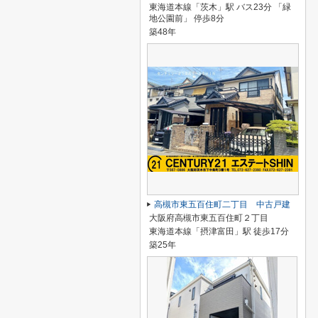
東海道本線「茨木」駅 バス23分 「緑
地公園前」 停歩8分
築48年
高槻市東五百住町二丁目 中古戸建
大阪府高槻市東五百住町２丁目
東海道本線「摂津富田」駅 徒歩17分
築25年