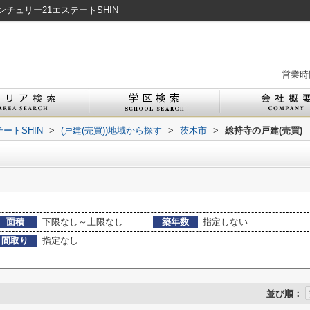
チュリー21エステートSHIN
営業時間
ートSHIN
>
(戸建(売買))地域から探す
>
茨木市
>
総持寺の戸建(売買)
面積
下限なし～上限なし
築年数
指定しない
間取り
指定なし
並び順：