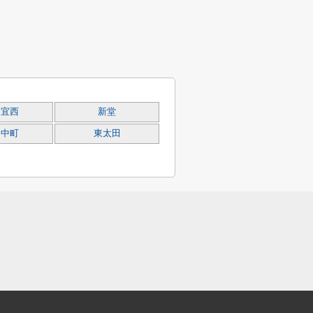
良宜西
新堂
田中町
東太田