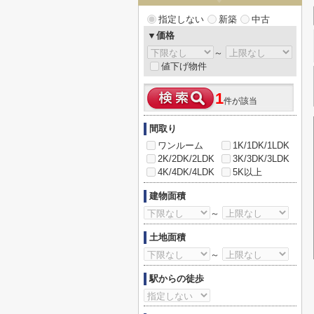
指定しない
新築
中古
▼価格
～
値下げ物件
1
件が該当
間取り
ワンルーム
1K/1DK/1LDK
2K/2DK/2LDK
3K/3DK/3LDK
4K/4DK/4LDK
5K以上
建物面積
～
土地面積
～
駅からの徒歩