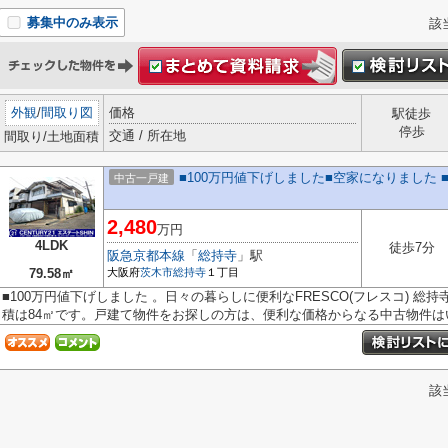
募集中のみ表示
該
外観
/
間取り図
価格
駅徒歩
停歩
交通 / 所在地
間取り/土地面積
■100万円値下げしました■空家になりました
中古一戸建
2,480
万円
4LDK
徒歩7分
阪急京都本線
「
総持寺
」駅
79.58㎡
大阪府
茨木市
総持寺
１丁目
■100万円値下げしました 。日々の暮らしに便利なFRESCO(フレスコ) 総持
積は84㎡です。戸建て物件をお探しの方は、便利な価格からなる中古物件はい.
該