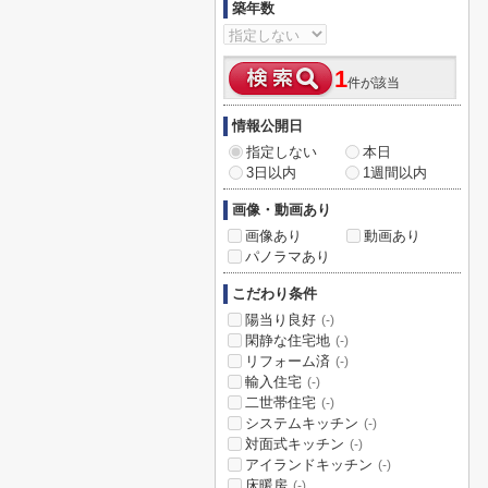
築年数
1
件が該当
情報公開日
指定しない
本日
3日以内
1週間以内
画像・動画あり
画像あり
動画あり
パノラマあり
こだわり条件
陽当り良好
(-)
閑静な住宅地
(-)
リフォーム済
(-)
輸入住宅
(-)
二世帯住宅
(-)
システムキッチン
(-)
対面式キッチン
(-)
アイランドキッチン
(-)
床暖房
(-)