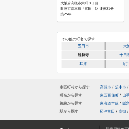
大阪府高槻市栄町３丁目
阪急京都本線「富田」駅 徒歩21分
築25年
その他の町名で探す
五日市
大
総持寺
十日
耳原
山手
市区町村から探す
高槻市
/
茨木市
/
町名から探す
東五百住町
/
山
路線から探す
東海道本線
/
阪
駅から探す
摂津富田
/
高槻
/