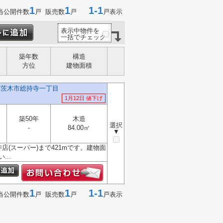
1
1
1-1
当公開件数
戸 販売数
戸
戸表示
表示中物件を
一括でチェック
築年数
構造
方位
建物面積
 ■茨木市総持寺一丁目
1月12日 値下げ
築50年
木造
選択
-
84.00㎡
▼
寺店(スーパー)まで421mです。建物面
..
1
1
1-1
当公開件数
戸 販売数
戸
戸表示