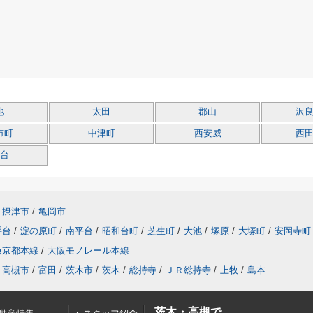
池
太田
郡山
沢
市町
中津町
西安威
西
台
摂津市
/
亀岡市
手台
/
淀の原町
/
南平台
/
昭和台町
/
芝生町
/
大池
/
塚原
/
大塚町
/
安岡寺町
急京都本線
/
大阪モノレール本線
高槻市
/
富田
/
茨木市
/
茨木
/
総持寺
/
ＪＲ総持寺
/
上牧
/
島本
茨木・高槻で