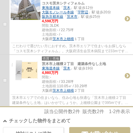
コスモ茨木シティフォルム
東海道本線
「
茨木
」駅 徒歩12分
大阪モノレール本線
「
宇野辺
」駅 徒歩20分
阪急京都本線
「
茨木市
」駅 徒歩25分
4,598万円
間取:
3LDK
建物面積:
- / 22.75坪
土地面積:
- / -
大阪府
茨木市
上穂積
１丁目
こだわりで選びたい方におすすめ。茨木市エリアで住まいをお探しなら
「コスモ茨木シティフォルム」。大阪府済生会茨木病院まで233mです。
家から439mの場所に茨木中穂積郵便局がありま...
売買｜売地
茨木市上穂積２丁目 建築条件なし土地
東海道本線
「
茨木
」駅 徒歩19分
4,980万円
間取:
-
建物面積:
- / 33.28坪
土地面積:
110.05㎡ / 33.29坪
大阪府
茨木市
上穂積
２丁目
茨木市エリアでの住まいなら、住み心地も快適な「茨木市上穂積２丁目
建築条件なし土地」はいかがでしょうか。上穂積公園まで395mです。建
築条件無しの土地ですので、自由度が高いで...
該当公開件数
2
件 販売数
2
件
1-2
件表示
チェックした物件をまとめて