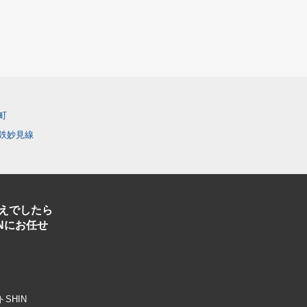
町
鉄妙見線
えでしたら
Nにお任せ
トSHIN