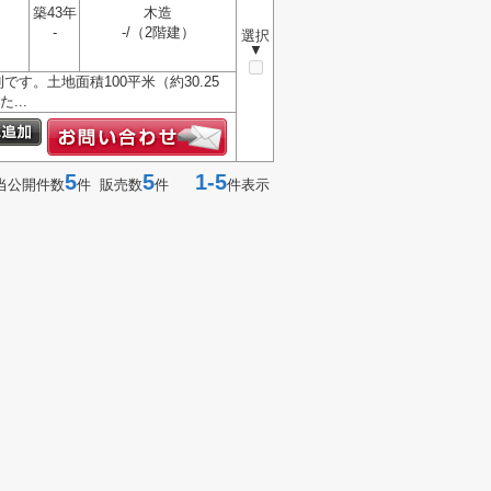
築43年
木造
-
-/（2階建）
選択
▼
す。土地面積100平米（約30.25
...
5
5
1-5
当公開件数
件 販売数
件
件表示