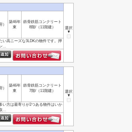
築46年
鉄骨鉄筋コンクリート
府）
東
8階/（11階建）
選択
▼
い高ニーズな3LDKの物件です。押
..
築46年
鉄骨鉄筋コンクリート
府）
東
7階/（11階建）
選択
▼
多い方は最寄りが2つある物件はいか
..