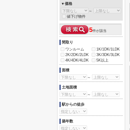
▼価格
～
値下げ物件
5
件が該当
間取り
ワンルーム
1K/1DK/1LDK
2K/2DK/2LDK
3K/3DK/3LDK
4K/4DK/4LDK
5K以上
面積
～
土地面積
～
駅からの徒歩
築年数