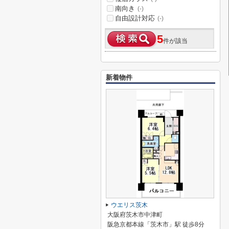
南向き
(-)
自由設計対応
(-)
5
件が該当
新着物件
ウエリス茨木
大阪府茨木市中津町
阪急京都本線「茨木市」駅 徒歩8分