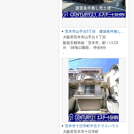
茨木市山手台5丁目 建築条件無し売り土地
大阪府茨木市山手台５丁目
阪急京都本線「茨木市」駅 バス23
分 「緑地公園前」 停歩8分
-
茨木市十日市町中古テラスハウス
大阪府茨木市十日市町