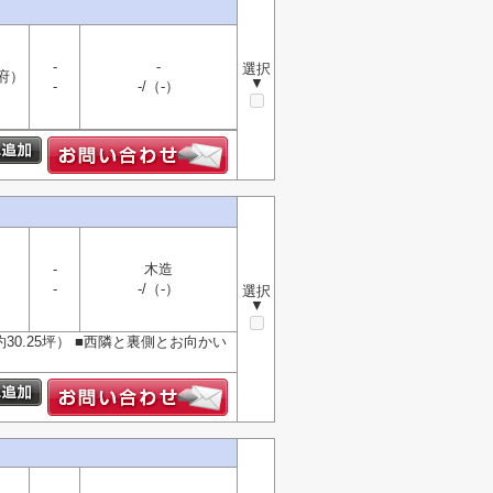
-
-
選択
府）
▼
-
-/（-）
-
木造
-
-/（-）
選択
▼
30.25坪） ■西隣と裏側とお向かい