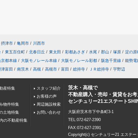
摂津市
/
亀岡市
/
川西市
台
/
東五百住町
/
北春日丘
/
東太田
/
彩都あさぎ
/
水尾
/
郡山
/
塚原
/
淀の原
急京都本線
/
大阪モノレール本線
/
大阪モノレール彩都
/
阪急千里線
/
能勢電
摂津富田
/
南茨木
/
高槻
/
高槻市
/
富田
/
総持寺
/
ＪＲ総持寺
/
宇野辺
茨木・高槻で
動産特集
スタッフ紹介
不動産購入・売却・賃貸をお考
お客様の声
センチュリー21エステートSHI
み物件特集
周辺施設検索
大阪府茨木市下中条町3-1
の土地特集
お問い合わせ
TEL:072-627-2390
以内の不動産特集
FAX:072-627-2391
Copyright(c) センチュリー21 エステー