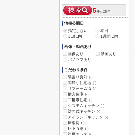
5
件が該当
情報公開日
指定しない
本日
3日以内
1週間以内
画像・動画あり
画像あり
動画あり
パノラマあり
こだわり条件
陽当り良好
(-)
閑静な住宅地
(-)
リフォーム済
(-)
輸入住宅
(-)
二世帯住宅
(-)
システムキッチン
(-)
対面式キッチン
(-)
アイランドキッチン
(-)
床暖房
(-)
床下収納
(-)
複層ガラス
(-)