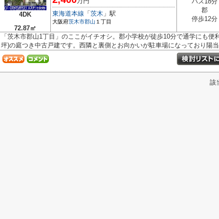
万円
バス18分
郡
東海道本線
「
茨木
」駅
4DK
停歩12分
大阪府
茨木市
郡山
１丁目
72.87㎡
「茨木市郡山1丁目」のここがイチオシ。郡小学校が徒歩10分で通学にも便利で
坪)の庭つき中古戸建です。西隣と裏側とお向かいが駐車場になっており陽当た
該