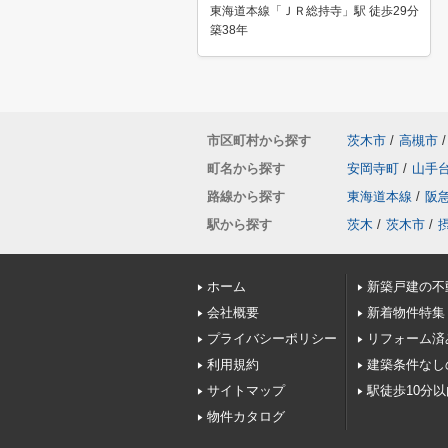
東海道本線「ＪＲ総持寺」駅 徒歩29分
築38年
市区町村から探す
茨木市
/
高槻市
/
町名から探す
安岡寺町
/
山手
路線から探す
東海道本線
/
阪
駅から探す
茨木
/
茨木市
/
ホーム
新築戸建の不
会社概要
新着物件特集
プライバシーポリシー
リフォーム済
利用規約
建築条件なし
サイトマップ
駅徒歩10分
物件カタログ