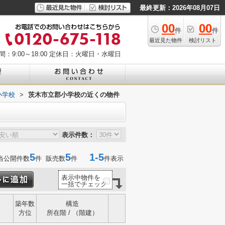
最終更新：2026年08月07日
00
00
件
件
最近見た物件
検討リスト
：9:00～18:00
定休日：火曜日・水曜日
小学校
>
茨木市立郡小学校の近くの物件
表示件数：
5
5
1-5
当公開件数
件 販売数
件
件表示
表示中物件を
一括でチェック
築年数
構造
方位
所在階 / （階建）