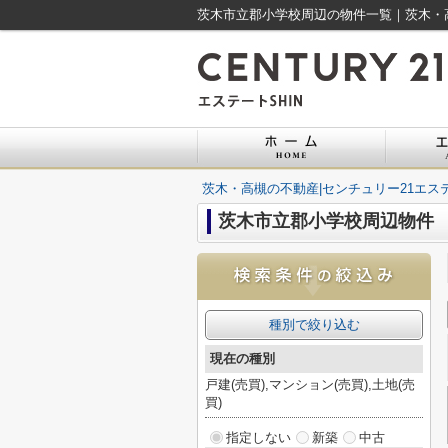
茨木市立郡小学校周辺の物件一覧｜茨木・高
茨木・高槻の不動産|センチュリー21エステ
茨木市立郡小学校周辺物件
種別で絞り込む
現在の種別
戸建(売買),マンション(売買),土地(売
買)
指定しない
新築
中古