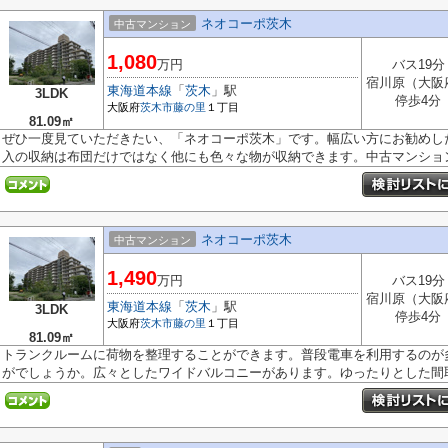
ネオコーポ茨木
中古マンション
1,080
万円
バス19分
宿川原（大阪
東海道本線
「
茨木
」駅
3LDK
停歩4分
大阪府
茨木市
藤の里
１丁目
81.09㎡
ぜひ一度見ていただきたい、「ネオコーポ茨木」です。幅広い方にお勧めした
入の収納は布団だけではなく他にも色々な物が収納できます。中古マンション.
ネオコーポ茨木
中古マンション
1,490
万円
バス19分
宿川原（大阪
東海道本線
「
茨木
」駅
3LDK
停歩4分
大阪府
茨木市
藤の里
１丁目
81.09㎡
トランクルームに荷物を整理することができます。普段電車を利用するのが
がでしょうか。広々としたワイドバルコニーがあります。ゆったりとした間取.