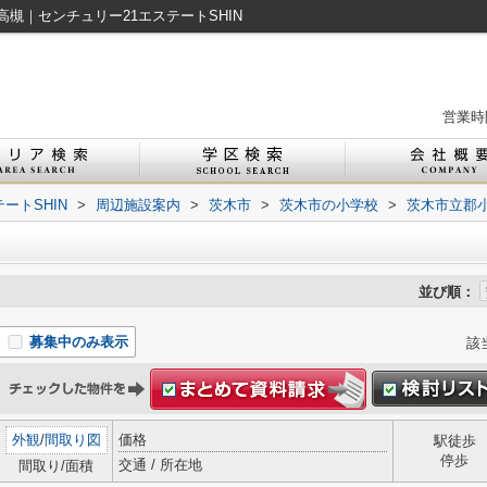
槻｜センチュリー21エステートSHIN
営業時間
ートSHIN
>
周辺施設案内
>
茨木市
>
茨木市の小学校
>
茨木市立郡
並び順：
募集中のみ表示
該
外観
/
間取り図
価格
駅徒歩
停歩
交通 / 所在地
間取り/面積