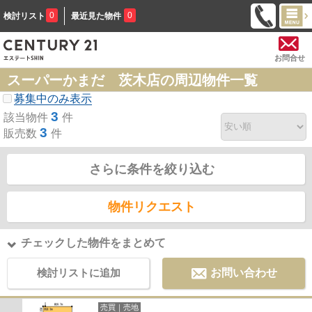
0
0
検討リスト
最近見た物件
お問合せ
スーパーかまだ 茨木店の周辺物件一覧
募集中のみ表示
3
該当物件
件
3
販売数
件
さらに条件を絞り込む
物件リクエスト
チェックした物件をまとめて
検討リストに追加
お問い合わせ
売買｜売地