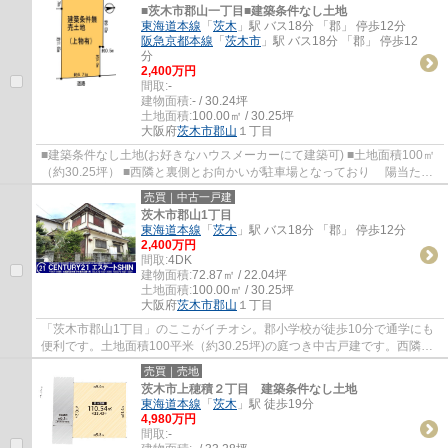
■茨木市郡山一丁目■建築条件なし土地
東海道本線
「
茨木
」駅 バス18分 「郡」 停歩12分
阪急京都本線
「
茨木市
」駅 バス18分 「郡」 停歩12
分
2,400万円
間取:
-
建物面積:
- / 30.24坪
土地面積:
100.00㎡ / 30.25坪
大阪府
茨木市
郡山
１丁目
■建築条件なし土地(お好きなハウスメーカーにて建築可) ■土地面積100㎡
（約30.25坪） ■西隣と裏側とお向かいが駐車場となっており 陽当た
り・風通し良好です
売買｜中古一戸建
茨木市郡山1丁目
東海道本線
「
茨木
」駅 バス18分 「郡」 停歩12分
2,400万円
間取:
4DK
建物面積:
72.87㎡ / 22.04坪
土地面積:
100.00㎡ / 30.25坪
大阪府
茨木市
郡山
１丁目
「茨木市郡山1丁目」のここがイチオシ。郡小学校が徒歩10分で通学にも
便利です。土地面積100平米（約30.25坪)の庭つき中古戸建です。西隣と
裏側とお向かいが駐車場になっており陽当た...
売買｜売地
茨木市上穂積２丁目 建築条件なし土地
東海道本線
「
茨木
」駅 徒歩19分
4,980万円
間取:
-