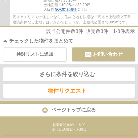
建物面積:
- / 33.28坪
土地面積:
110.05㎡ / 33.29坪
大阪府
茨木市
上穂積
２丁目
茨木市エリアでの住まいなら、住み心地も快適な「茨木市上穂積２丁目
建築条件なし土地」はいかがでしょうか。上穂積公園まで395mです。建
築条件無しの土地ですので、自由度が高いで...
該当公開件数
3
件 販売数
3
件
1-3
件表示
チェックした物件をまとめて
検討リストに追加
お問い合わせ
さらに条件を絞り込む
物件リクエスト
ページトップに戻る
営業時間:9:00～18:00
定休日:火曜日・水曜日