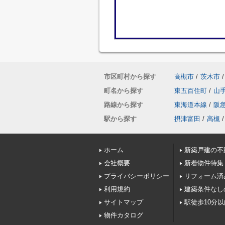
市区町村から探す
高槻市
/
茨木市
/
町名から探す
東五百住町
/
山
路線から探す
東海道本線
/
阪
駅から探す
摂津富田
/
高槻
/
ホーム
新築戸建の不
会社概要
新着物件特集
プライバシーポリシー
リフォーム済
利用規約
建築条件なし
サイトマップ
駅徒歩10分
物件カタログ