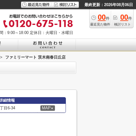
最終更新：2026年08月06日
00
00
件
件
最近見た物件
検討リスト
：9:00～18:00
定休日：火曜日・水曜日
>
ファミリーマート 茨木南春日丘店
詳細情報
目6-34
MAP
▼