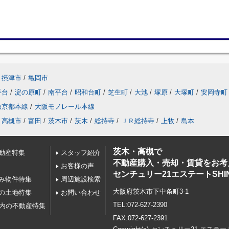
摂津市
/
亀岡市
手台
/
淀の原町
/
南平台
/
昭和台町
/
芝生町
/
大池
/
塚原
/
大塚町
/
安岡寺町
急京都本線
/
大阪モノレール本線
高槻市
/
富田
/
茨木市
/
茨木
/
総持寺
/
ＪＲ総持寺
/
上牧
/
島本
茨木・高槻で
動産特集
スタッフ紹介
不動産購入・売却・賃貸をお考
お客様の声
センチュリー21エステートSHI
み物件特集
周辺施設検索
大阪府茨木市下中条町3-1
の土地特集
お問い合わせ
TEL:072-627-2390
以内の不動産特集
FAX:072-627-2391