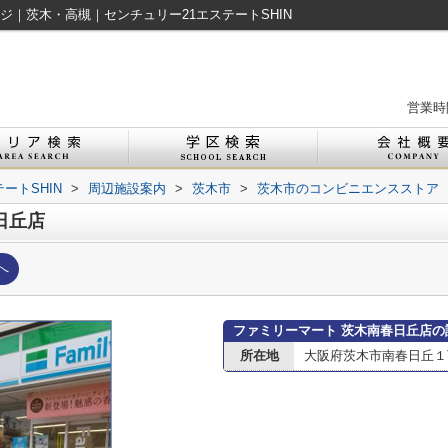
ジ｜茨木・高槻｜センチュリー21エステートSHIN
営業時間
ートSHIN
>
周辺施設案内
>
茨木市
>
茨木市のコンビニエンスストア
日丘店
へ
ファミリーマート 茨木南春日丘店の
所在地
大阪府茨木市南春日丘１丁