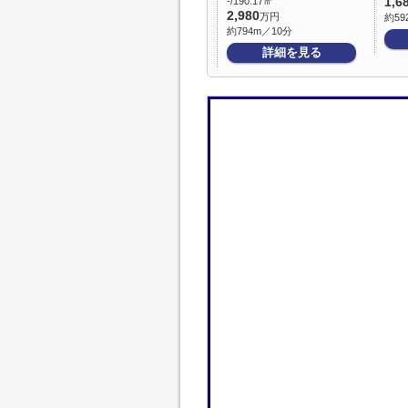
-/190.17㎡
1,6
2,980
万円
約59
約794m／10分
詳細を見る