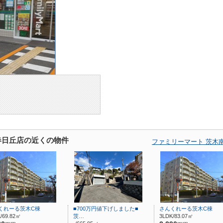
春日丘店の近くの物件
ファミリーマート 茨木
くれーる茨木C棟
■700万円値下げしました■
さんくれーる茨木C棟
/69.82㎡
茨…
3LDK/83.07㎡