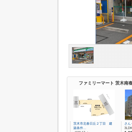
ファミリーマート 茨木南
茨木市北春日丘２丁目 建
さん
築条件…
3LDK