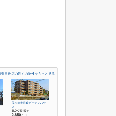
南春日丘店の近くの物件をもっと見る
茨木南春日丘ガーデンハウ
ス
3LDK/83.89㎡
2,850
万円