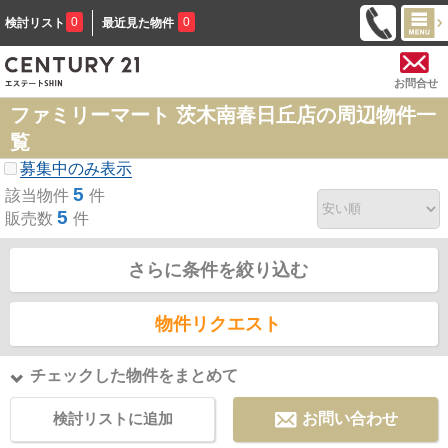
0
0
検討リスト
最近見た物件
お問合せ
ファミリーマート 茨木南春日丘店の周辺物件一
覧
募集中のみ表示
5
該当物件
件
5
販売数
件
さらに条件を絞り込む
物件リクエスト
チェックした物件をまとめて
検討リストに追加
お問い合わせ