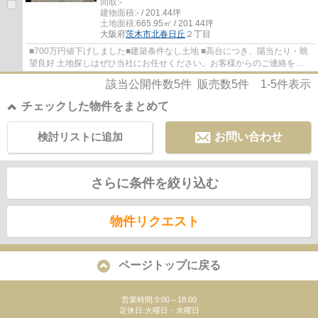
間取:
-
建物面積:
- / 201.44坪
土地面積:
665.95㎡ / 201.44坪
大阪府
茨木市
北春日丘
２丁目
■700万円値下げしました■建築条件なし土地 ■高台につき、陽当たり・眺
望良好 土地探しはぜひ当社にお任せください。お客様からのご連絡をス
タッフ一同お待ちしております。
該当公開件数
5
件 販売数
5
件
1-5
件表示
チェックした物件をまとめて
検討リストに追加
お問い合わせ
さらに条件を絞り込む
物件リクエスト
ページトップに戻る
営業時間:9:00～18:00
定休日:火曜日・水曜日