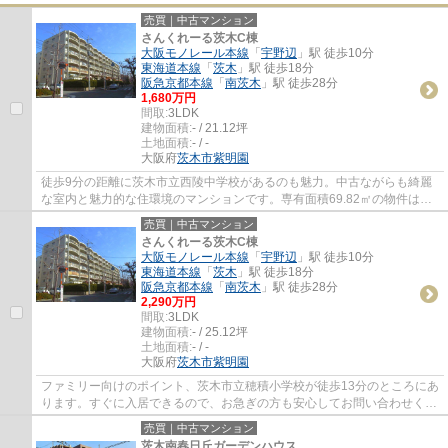
売買｜中古マンション
さんくれーる茨木C棟
大阪モノレール本線
「
宇野辺
」駅 徒歩10分
東海道本線
「
茨木
」駅 徒歩18分
阪急京都本線
「
南茨木
」駅 徒歩28分
1,680万円
間取:
3LDK
建物面積:
- / 21.12坪
土地面積:
- / -
大阪府
茨木市
紫明園
徒歩9分の距離に茨木市立西陵中学校があるのも魅力。中古ながらも綺麗
な室内と魅力的な住環境のマンションです。専有面積69.82㎡の物件はい
かがですか。信頼と実績を誇るセンチュリー2...
売買｜中古マンション
さんくれーる茨木C棟
大阪モノレール本線
「
宇野辺
」駅 徒歩10分
東海道本線
「
茨木
」駅 徒歩18分
阪急京都本線
「
南茨木
」駅 徒歩28分
2,290万円
間取:
3LDK
建物面積:
- / 25.12坪
土地面積:
- / -
大阪府
茨木市
紫明園
ファミリー向けのポイント、茨木市立穂積小学校が徒歩13分のところにあ
ります。すぐに入居できるので、お急ぎの方も安心してお問い合わせくだ
さい。20帖以上もあるリビングでゆったり...
売買｜中古マンション
茨木南春日丘ガーデンハウス