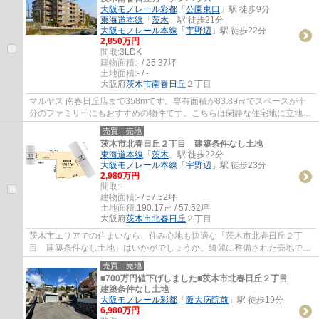
大阪モノレール彩都
「
公園東口
」駅 徒歩9分
東海道本線
「
茨木
」駅 徒歩21分
大阪モノレール本線
「
宇野辺
」駅 徒歩22分
2,850万円
間取:
3LDK
建物面積:
- / 25.37坪
土地面積:
- / -
大阪府
茨木市
南春日丘
２丁目
マルヤス 南春日丘店まで358mです。専有面積が83.89㎡でスペースが十
分のファミリーにもおすすめの物件です。こちらは閑静な住宅地に立地す
る物件です。中古マンションなら、物件の購...
売買｜売地
茨木市北春日丘２丁目 建築条件なし土地
東海道本線
「
茨木
」駅 徒歩22分
大阪モノレール本線
「
宇野辺
」駅 徒歩23分
2,980万円
間取:
-
建物面積:
- / 57.52坪
土地面積:
190.17㎡ / 57.52坪
大阪府
茨木市
北春日丘
２丁目
茨木市エリアでの住まいなら、住み心地も快適な「茨木市北春日丘２丁
目 建築条件なし土地」はいかがでしょうか。綺麗に整備された売地です
ので、面倒な手入れなど必要ありません。広...
売買｜売地
■700万円値下げしました■茨木市北春日丘２丁目
建築条件なし土地
大阪モノレール彩都
「
阪大病院前
」駅 徒歩19分
6,980万円