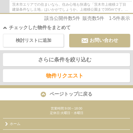
茨木市エリアでの住まいなら、住み心地も快適な「茨木市上穂積２丁目
建築条件なし土地」はいかがでしょうか。上穂積公園まで395mです。建
築条件無しの土地ですので、自由度が高いで...
該当公開件数
5
件 販売数
5
件
1-5
件表示
チェックした物件をまとめて
検討リストに追加
お問い合わせ
さらに条件を絞り込む
物件リクエスト
ページトップに戻る
営業時間:9:00～18:00
定休日:火曜日・水曜日
ホーム