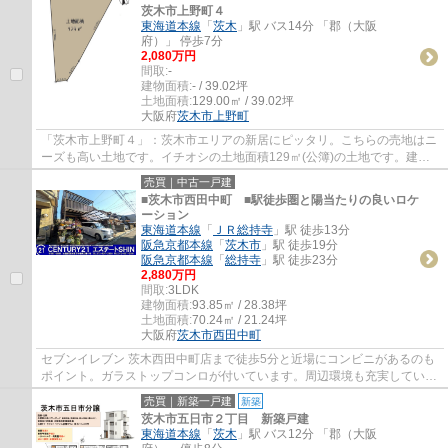
茨木市上野町４
東海道本線
「
茨木
」駅 バス14分 「郡（大阪
府）」 停歩7分
2,080万円
間取:
-
建物面積:
- / 39.02坪
土地面積:
129.00㎡ / 39.02坪
大阪府
茨木市
上野町
「茨木市上野町４」：茨木市エリアの新居にピッタリ。こちらの売地はニ
ーズも高い土地です。イチオシの土地面積129㎡(公簿)の土地です。建築
条件なしなので、お好みのデザインで住まい...
売買｜中古一戸建
■茨木市西田中町 ■駅徒歩圏と陽当たりの良いロケ
ーション
東海道本線
「
ＪＲ総持寺
」駅 徒歩13分
阪急京都本線
「
茨木市
」駅 徒歩19分
阪急京都本線
「
総持寺
」駅 徒歩23分
2,880万円
間取:
3LDK
建物面積:
93.85㎡ / 28.38坪
土地面積:
70.24㎡ / 21.24坪
大阪府
茨木市
西田中町
セブンイレブン 茨木西田中町店まで徒歩5分と近場にコンビニがあるのも
ポイント。ガラストップコンロが付いています。周辺環境も充実している
中古の戸建て物件です。徒歩13分で駅への...
売買｜新築一戸建
新築
茨木市五日市２丁目 新築戸建
東海道本線
「
茨木
」駅 バス12分 「郡（大阪