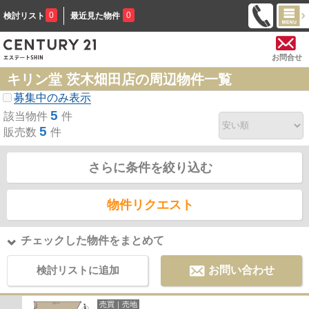
0
0
検討リスト
最近見た物件
お問合せ
キリン堂 茨木畑田店の周辺物件一覧
募集中のみ表示
5
該当物件
件
5
販売数
件
さらに条件を絞り込む
物件リクエスト
チェックした物件をまとめて
検討リストに追加
お問い合わせ
売買｜売地