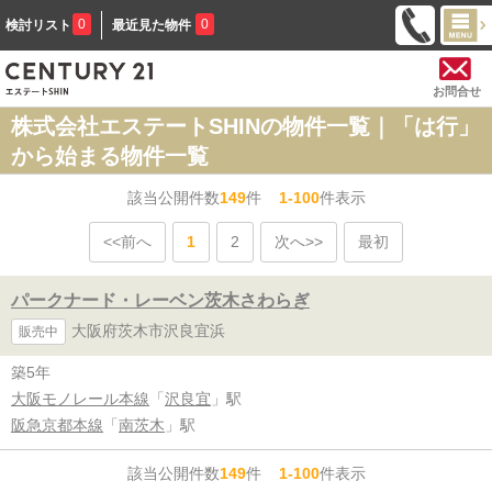
0
0
検討リスト
最近見た物件
お問合せ
株式会社エステートSHINの物件一覧｜「は行」
から始まる物件一覧
該当公開件数
149
件
1-100
件表示
<<前へ
1
2
次へ>>
最初
パークナード・レーベン茨木さわらぎ
大阪府茨木市沢良宜浜
販売中
築5年
大阪モノレール本線
「
沢良宜
」駅
阪急京都本線
「
南茨木
」駅
該当公開件数
149
件
1-100
件表示