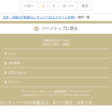
<<前へ
1
2
次へ>>
最初
茨木・高槻の不動産|センチュリー21エステートSHIN
>
物件一覧
ページトップに戻る
営業時間:9:00～18:00
定休日:火曜日・水曜日
ホーム
会社概要
お問い合わせ
PCサイト
プライバシーポリシー
利用規約
｜アクセスマップ
｜
Copyright(c) センチュリー21 エステートSHIN All rights reserved.
センチュリー21の加盟店は、すべて独立・自営です。