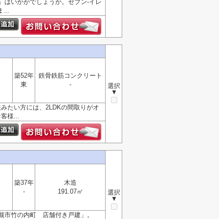
」はいかがでしょうか。セブン-イレ
..
築52年
鉄骨鉄筋コンクリート
東
-
選択
▼
みたい方には、2LDKの間取りがオ
様...
築37年
木造
-
191.07㎡
選択
▼
槻市竹の内町 店舗付き戸建」。