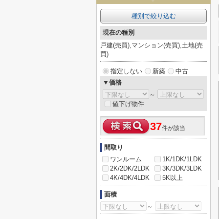
種別で絞り込む
現在の種別
戸建(売買),マンション(売買),土地(売
買)
指定しない
新築
中古
▼価格
～
値下げ物件
37
件が該当
間取り
ワンルーム
1K/1DK/1LDK
2K/2DK/2LDK
3K/3DK/3LDK
4K/4DK/4LDK
5K以上
面積
～