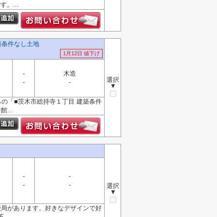
。...
築条件なし土地
1月12日 値下げ
-
木造
選択
-
-
▼
らの「■茨木市総持寺１丁目 建築条件
...
-
-
-
-
選択
▼
便局があります。好きなデザインで好
..