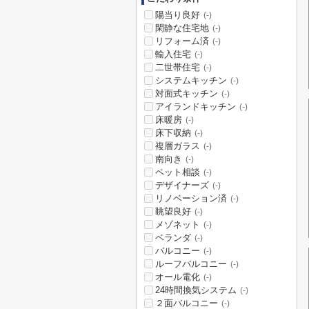
陽当り良好
(-)
閑静な住宅地
(-)
リフォーム済
(-)
輸入住宅
(-)
二世帯住宅
(-)
システムキッチン
(-)
対面式キッチン
(-)
アイランドキッチン
(-)
床暖房
(-)
床下収納
(-)
複層ガラス
(-)
南向き
(-)
ペット相談
(-)
デザイナーズ
(-)
リノベーション済
(-)
眺望良好
(-)
メゾネット
(-)
ベランダ
(-)
バルコニー
(-)
ルーフバルコニー
(-)
オール電化
(-)
24時間換気システム
(-)
２面バルコニー
(-)