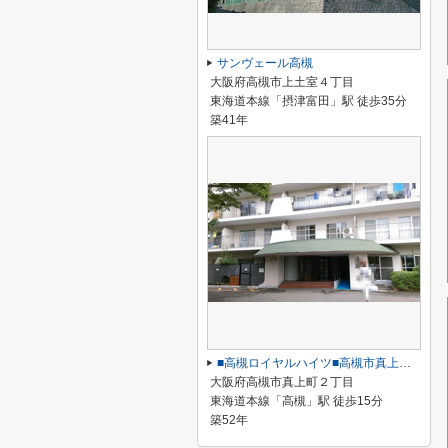
サンヴェール高槻
大阪府高槻市上土室４丁目
東海道本線「摂津富田」駅 徒歩35分
築41年
■高槻ロイヤルハイツ■高槻市真上町二丁目
大阪府高槻市真上町２丁目
東海道本線「高槻」駅 徒歩15分
築52年