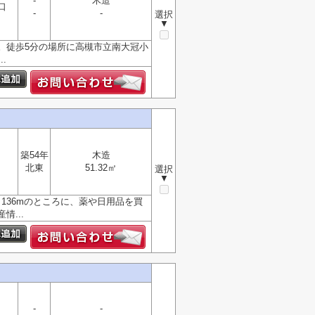
-
木造
口
-
-
選択
▼
。徒歩5分の場所に高槻市立南大冠小
.
築54年
木造
北東
51.32㎡
選択
▼
136mのところに、薬や日用品を買
...
-
-