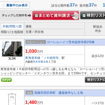
37
37
1-
募集中のみ表示
該当公開件数
件 販売数
件
外観
/
間取り図
価格
駅徒歩
停歩
交通 / 所在地
間取り/土地面積
ローレルハイツ茨木総持寺第2号棟
中古マンション
1,030
万円
徒歩12分
東海道本線
「
ＪＲ総持寺
」駅
3LDK
大阪府
茨木市
東太田
１丁目
-
東海道本線ＪＲ総持寺駅周辺への引っ越しをお考えなら「ローレルハイツ茨
ショッピングセンター「イオンタウン茨木太田」まで339mです。センチュリー
高槻市深沢本町 建築条件なし土地
売地
1,480
万円
バス17分