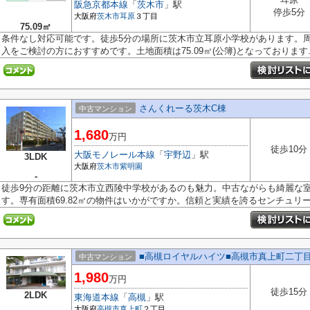
阪急京都本線
「
茨木市
」駅
停歩5分
大阪府
茨木市
耳原
３丁目
75.09㎡
条件なし対応可能です。徒歩5分の場所に茨木市立耳原小学校があります。
入をご検討の方におすすめです。土地面積は75.09㎡(公簿)となっております..
さんくれーる茨木C棟
中古マンション
1,680
万円
徒歩10分
大阪モノレール本線
「
宇野辺
」駅
3LDK
大阪府
茨木市
紫明園
-
徒歩9分の距離に茨木市立西陵中学校があるのも魅力。中古ながらも綺麗な
す。専有面積69.82㎡の物件はいかがですか。信頼と実績を誇るセンチュリー2.
■高槻ロイヤルハイツ■高槻市真上町二丁
中古マンション
1,980
万円
徒歩15分
2LDK
東海道本線
「
高槻
」駅
大阪府
高槻市
真上町
２丁目