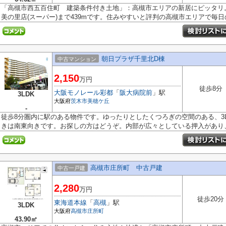
「高槻市西五百住町 建築条件付き土地」：高槻市エリアの新居にピッタリ
美の里店(スーパー)まで439mです。住みやすいと評判の高槻市エリアで毎日の.
朝日プラザ千里北D棟
中古マンション
2,150
万円
徒歩8分
大阪モノレール彩都
「
阪大病院前
」駅
3LDK
大阪府
茨木市
美穂ケ丘
-
徒歩8分圏内に駅のある物件です。ゆったりとしたくつろぎの空間のある、3
きは南東向きです。お探しの方はどうぞ。内部が広々としている押入があり、色
高槻市庄所町 中古戸建
中古一戸建
2,280
万円
徒歩20分
東海道本線
「
高槻
」駅
3LDK
大阪府
高槻市
庄所町
43.90㎡