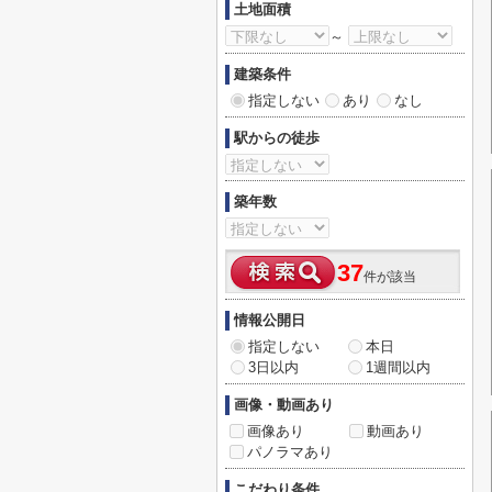
土地面積
～
建築条件
指定しない
あり
なし
駅からの徒歩
築年数
37
件が該当
情報公開日
指定しない
本日
3日以内
1週間以内
画像・動画あり
画像あり
動画あり
パノラマあり
こだわり条件