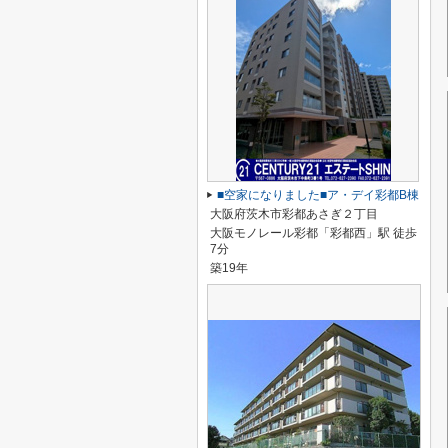
■空家になりました■ア・デイ彩都B棟
大阪府茨木市彩都あさぎ２丁目
大阪モノレール彩都「彩都西」駅 徒歩
7分
築19年