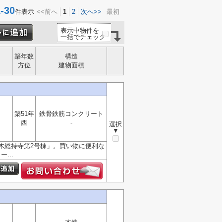
30
件表示
<<前へ
1
2
次へ>>
最初
表示中物件を
一括でチェック
築年数
構造
方位
建物面積
築51年
鉄骨鉄筋コンクリート
西
-
選択
▼
木総持寺第2号棟」。買い物に便利な
...