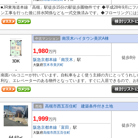
-
■JR東海道本線「高槻」駅徒歩15分の駅徒歩圏物件です ◆平成28年9月に
ン工事を行った後に排水関係なども一式交換済みです。 ◆フローリングには天然
南茨木ハイタウン美沢A棟
中古マンション
1,980
万円
徒歩8分
阪急京都本線
「
南茨木
」駅
3DK
大阪府
茨木市
美沢町
-
南面バルコニーが付いています。自転車をよく使う主婦の方にとってうれし
利な、エレベーターのある物件となっています。すぐに入居できるので、お待.
高槻市西五百住町 建築条件付き土地
売地
1,999
万円
徒歩7分
阪急京都本線
「
富田
」駅
大阪府
高槻市
西五百住町
64.62㎡