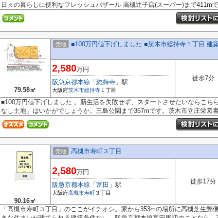
日々の暮らしに便利なフレッシュバザール 高槻辻子店(スーパー)まで411mです
■100万円値下げしました ■茨木市総持寺１丁目 建
売地
2,580
万円
徒歩7分
阪急京都本線
「
総持寺
」駅
79.58㎡
大阪府
茨木市
総持寺
１丁目
■100万円値下げしました 。新生活を失敗せず、スタートさせたいならこち
なし土地」はいかがでしょうか。三島公園まで367mです。茨木市立庄栄図書館
高槻市寿町３丁目
売地
2,580
万円
徒歩17分
阪急京都本線
「
富田
」駅
大阪府
高槻市
寿町
３丁目
90.16㎡
「高槻市寿町３丁目」のここがイチオシ。家から353mの場所に高槻芝生郵
きな住まいが建てられる建築条件なし。阪急京都本線富田周辺のことなら、不.