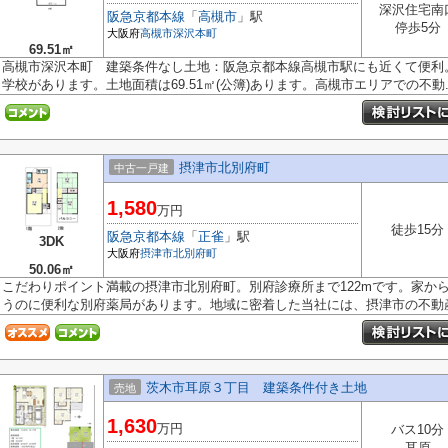
深沢住宅南
阪急京都本線
「
高槻市
」駅
停歩5分
大阪府
高槻市
深沢本町
69.51㎡
高槻市深沢本町 建築条件なし土地：阪急京都本線高槻市駅にも近くて便利
学校があります。土地面積は69.51㎡(公簿)あります。高槻市エリアでの不動..
摂津市北別府町
中古一戸建
1,580
万円
徒歩15分
阪急京都本線
「
正雀
」駅
3DK
大阪府
摂津市
北別府町
50.06㎡
こだわりポイント満載の摂津市北別府町。別府診療所まで122mです。家から
うのに便利な別府薬局があります。地域に密着した当社には、摂津市の不動産情
茨木市耳原３丁目 建築条件付き土地
売地
1,630
万円
バス10分
耳原