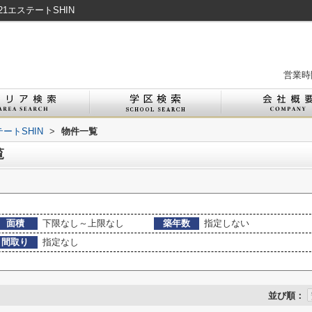
1エステートSHIN
営業時間
ートSHIN
>
物件一覧
覧
面積
下限なし～上限なし
築年数
指定しない
間取り
指定なし
並び順：