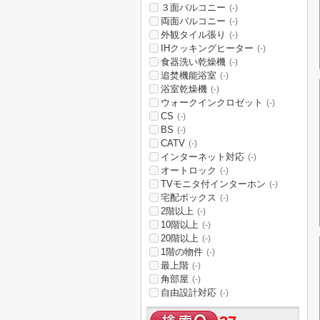
３面バルコニー
(-)
両面バルコニー
(-)
外観タイル張り
(-)
IHクッキングヒーター
(-)
食器洗い乾燥機
(-)
追焚機能浴室
(-)
浴室乾燥機
(-)
ウォークインクロゼット
(-)
CS
(-)
BS
(-)
CATV
(-)
インターネット対応
(-)
オートロック
(-)
TVモニタ付インターホン
(-)
宅配ボックス
(-)
2階以上
(-)
10階以上
(-)
20階以上
(-)
1階の物件
(-)
最上階
(-)
角部屋
(-)
自由設計対応
(-)