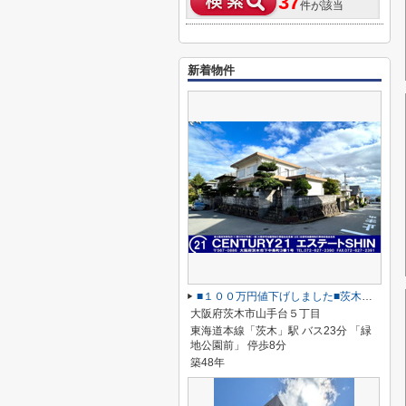
37
件が該当
新着物件
■１００万円値下げしました■茨木市山手台五丁目
大阪府茨木市山手台５丁目
東海道本線「茨木」駅 バス23分 「緑
地公園前」 停歩8分
築48年