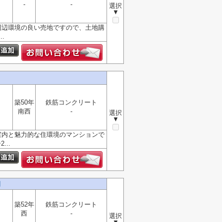
-
-
選択
▼
周辺環境の良い売地ですので、土地購
.
築50年
鉄筋コンクリート
南西
-
選択
▼
室内と魅力的な住環境のマンションで
..
目
築52年
鉄筋コンクリート
西
-
選択