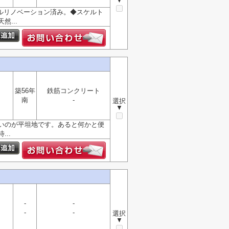
▼
フルリノベーション済み。 ◆スケルト
...
築56年
鉄筋コンクリート
南
-
選択
▼
いのが平坦地です。あると何かと便
..
-
-
-
-
選択
▼