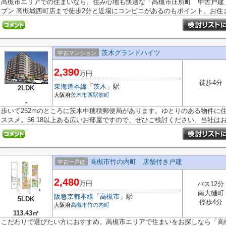
高槻市エリアでの住まいなら、住み心地も快適な「高槻市庄所町 中古戸建
ブン 高槻城西町店まで徒歩2分と近場にコンビニがあるのもポイント。お住ま.
茨木グランドハイツ
中古マンション
2,390
万円
徒歩4分
東海道本線
「
茨木
」駅
2LDK
大阪府
茨木市
西駅前町
-
歩いて252mのところに茨木中穂積郵便局があります。ゆとりのある物件に住
ススメ。56.18以上ある広いお部屋ですので、ぜひご検討ください。当社はお客
高槻市竹の内町 店舗付き戸建
中古一戸建
2,480
万円
バス12分
南大樋町
阪急京都本線
「
高槻市
」駅
5LDK
停歩4分
大阪府
高槻市
竹の内町
113.43㎡
こだわりで選びたい方におすすめ。高槻市エリアで住まいをお探しなら「高