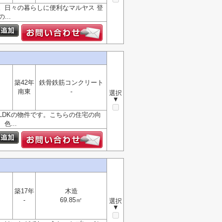
。日々の暮らしに便利なマルヤス 登
..
築42年
鉄骨鉄筋コンクリート
南東
-
選択
▼
LDKの物件です。こちらの住宅の向
...
築17年
木造
-
69.85㎡
選択
▼