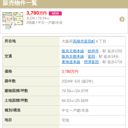
販売物件一覧
3,780
万
円
NEW
3LDK / 79.59㎡
2階建 / 中古一戸建/木造
所在地
大阪府
高槻市
富田町
６丁目
阪急京都本線
「
総持寺
」駅 徒歩13分
交通
阪急京都本線
「
富田
」駅 徒歩14分
東海道本線
「
摂津富田
」駅 徒歩17分
価格
3,780万円
築年数
2024年 6月 (築2年)
建物面積/坪数
79.59㎡/24.07坪
土地面積/坪数
84.83㎡/25.66坪
種別/構造
中古一戸建/木造
地目
宅地