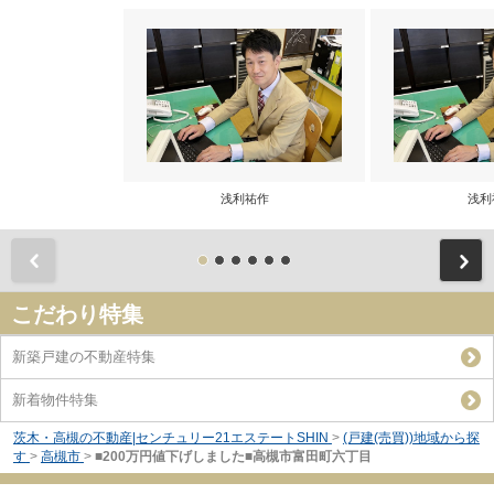
浅利祐作
浅利
前
こだわり特集
新築戸建の不動産特集
新着物件特集
茨木・高槻の不動産|センチュリー21エステートSHIN
>
(戸建(売買))地域から探
す
>
高槻市
>
■200万円値下げしました■高槻市富田町六丁目