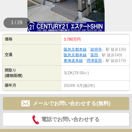
1 / 29
価格
3,780万円
阪急京都本線
「
総持寺
」駅 徒歩13分
交通
阪急京都本線
「
富田
」駅 徒歩14分
東海道本線
「
摂津富田
」駅 徒歩17分
間取り
3LDK(79.59㎡)
(建物面積)
築年月
2024年 6月(築2年)
メールでお問い合わせする(無料)
電話でお問い合わせする