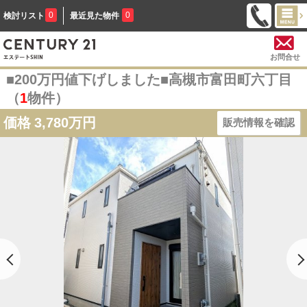
0
0
検討リスト
最近見た物件
お問合せ
■200万円値下げしました■高槻市富田町六丁目
（
1
物件）
価格
3,780万円
販売情報を確認