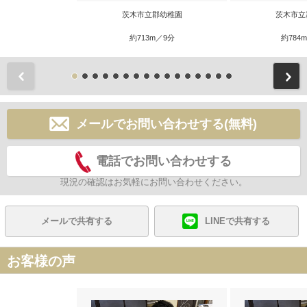
茨木市立郡幼稚園
茨木市立
約713m／9分
約784
前
メールでお問い合わせする(無料)
電話でお問い合わせする
現況の確認はお気軽にお問い合わせください。
メールで共有する
LINEで共有する
お客様の声