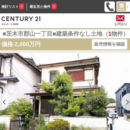
0
0
検討リスト
最近見た物件
お問合せ
■茨木市郡山一丁目■建築条件なし土地（
1
物件）
価格
2,400万円
販売情報を確認