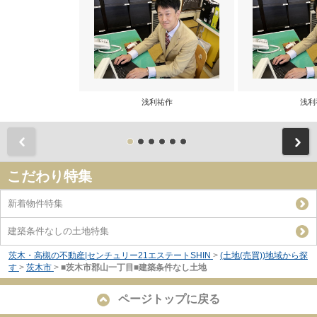
浅利祐作
浅利
前
こだわり特集
新着物件特集
建築条件なしの土地特集
茨木・高槻の不動産|センチュリー21エステートSHIN
>
(土地(売買))地域から探
す
>
茨木市
>
■茨木市郡山一丁目■建築条件なし土地
ページトップに戻る