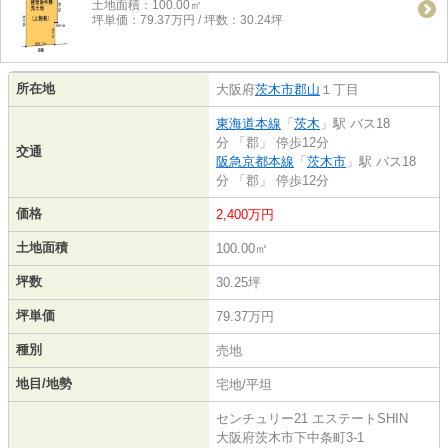
土地面積：100.00㎡
坪単価：79.37万円 / 坪数：30.24坪
所在地
大阪府
茨木市
郡山
１丁目
東海道本線
「
茨木
」駅 バス18
分 「郡」 停歩12分
交通
阪急京都本線
「
茨木市
」駅 バス18
分 「郡」 停歩12分
価格
2,400万円
土地面積
100.00㎡
坪数
30.25坪
坪単価
79.37万円
種別
売地
地目/地勢
宅地/平坦
センチュリー21 エステートSHIN
大阪府茨木市下中条町3-1