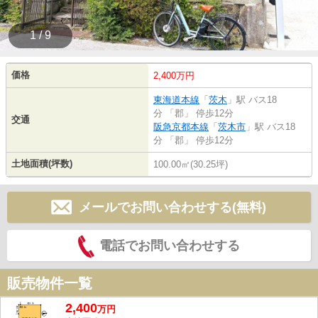
1 / 9
価格
2,400万円
東海道本線
「
茨木
」駅 バス18
分 「郡」 停歩12分
交通
阪急京都本線
「
茨木市
」駅 バス18
分 「郡」 停歩12分
土地面積(坪数)
100.00㎡(30.25坪)
メールでお問い合わせする(無料)
電話でお問い合わせする
販売物件一覧
2,400
万
円